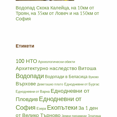
Водопад Скока Калейца, на 10км от
Троян, на 35км от Ловеч и на 150км от
София
Етикети
100 НТО
Археологически обекти
Архитектурно наследство
Витоша
Водопади
Водопади в Беласица
Вуково
Върхове
Еднодневни от Бургас
Деветашко плато
Еднодневни от
Еднодневни от Варна
Еднодневни от
Пловдив
София
Екопътеки
За 1 ден
Езера
от Велико Търново
Златица
Земни пирамиди