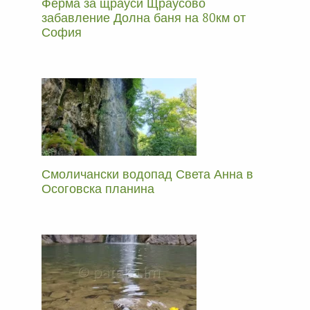
Ферма за щрауси Щраусово
забавление Долна баня на 80км от
София
Смоличански водопад Света Анна в
Осоговска планина