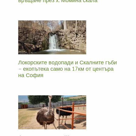
връщане през х. Момина скала
Локорските водопади и Скалните гъби
– екопътека само на 17км от центъра
на София