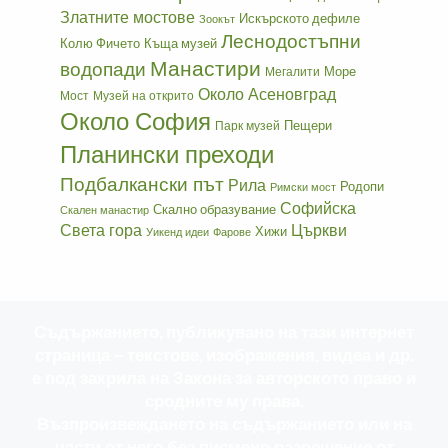
Златните мостове
Искърското дефиле
Зоокът
Леснодостъпни
Колю Фичето
Къща музей
Манастири
водопади
Море
Мегалити
Около Асеновград
Мост
Музей на открито
Около София
Пещери
Парк музей
Планински преходи
Подбалкански път
Рила
Родопи
Римски мост
Софийска
Скално образувание
Скален манастир
Света гора
Църкви
Хижи
Уикенд идеи
Фарове
Съдържанието, публикувано на тази интернет
страница – текстове, изображения, видеа и др.
е под закрила на Закона за авторското право и
сродните му права.
Възпроизвеждането на съдържанието или на
части от него без писмено разрешение от