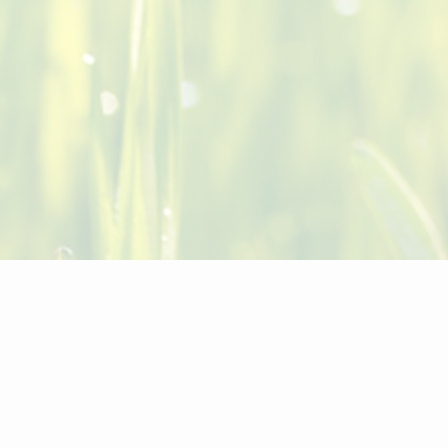
Рибните езера в Рила – преход от
Рилски манастир, Кирилова поляна
или Тиха Рила
October 23, 2020
Рибните езера в Рила са подходящи за еднодневен
преход. Могат да се съчетаят с нощувка в хижа
Рибни езера или в маршрута да се включи