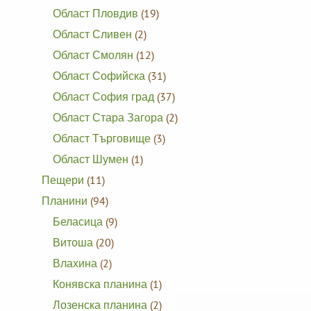
Област Пловдив
(19)
Област Сливен
(2)
Област Смолян
(12)
Област Софийска
(31)
Област София град
(37)
Област Стара Загора
(2)
Област Търговище
(3)
Област Шумен
(1)
Пещери
(11)
Планини
(94)
Беласица
(9)
Витоша
(20)
Влахина
(2)
Конявска планина
(1)
Лозенска планина
(2)