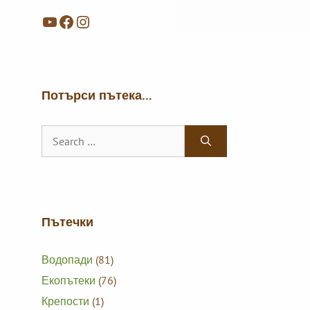
YouTube
Facebook
Instagram
Потърси пътека…
Search
for:
Пътечки
Водопади
(81)
Екопътеки
(76)
Крепости
(1)