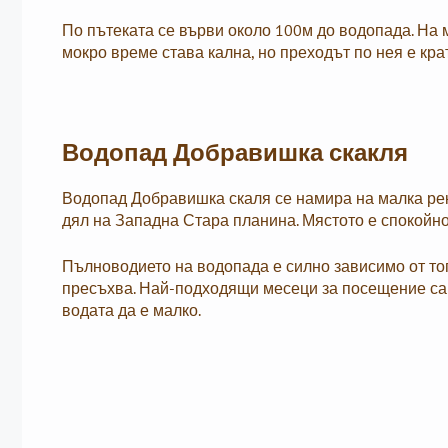
По пътеката се върви около 100м до водопада. На ме
мокро време става кална, но преходът по нея е кра
Водопад Добравишка скакля
Водопад Добравишка скаля се намира на малка ре
дял на Западна Стара планина. Мястото е спокойн
Пълноводието на водопада е силно зависимо от топ
пресъхва. Най-подходящи месеци за посещение са а
водата да е малко.