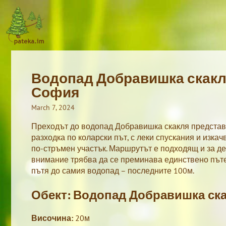
Skip
to
content
Водопад Добравишка скакля 
София
March 7, 2024
Преходът до водопад Добравишка скакля представ
разходка по коларски път, с леки спускания и изка
по-стръмен участък. Маршрутът е подходящ и за де
внимание трябва да се преминава единствено пътеч
пътя до самия водопад – последните 100м.
Обект: Водопад Добравишка ск
Височина:
20м