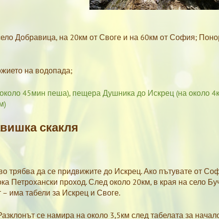
село Добравица, на 20км от Своге и на 60км от София; Поно
ожието на водопада;
около 45мин пеша),
пещера Душника до Искрец (на около 4к
м)
вишка скакля
во трябва да се придвижите до Искрец. Ако пътувате от Со
ка Петрохански проход. След около 20км, в края на село Бу
 – има табели за Искрец и Своге.
Разклонът се намира на около 3,5км след табелата за начал