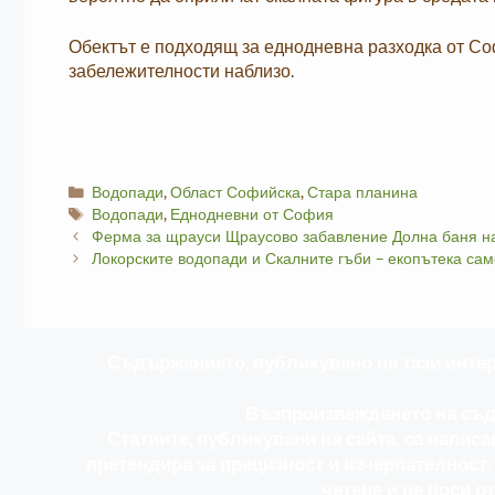
Обектът е подходящ за еднодневна разходка от Соф
забележителности наблизо.
Categories
Водопади
,
Област Софийска
,
Стара планина
Tags
Водопади
,
Еднодневни от София
Ферма за щрауси Щраусово забавление Долна баня н
Локорските водопади и Скалните гъби – екопътека са
Съдържанието, публикувано на тази интерн
Възпроизвеждането на съдъ
Статиите, публикувани на сайта, са напис
претендира за прецизност и изчерпателност
четене и не носи о