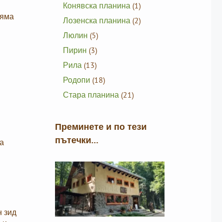
Конявска планина
(1)
ляма
Лозенска планина
(2)
Люлин
(5)
Пирин
(3)
Рила
(13)
Родопи
(18)
Стара планина
(21)
Преминете и по тези
пътечки…
ва
н зид