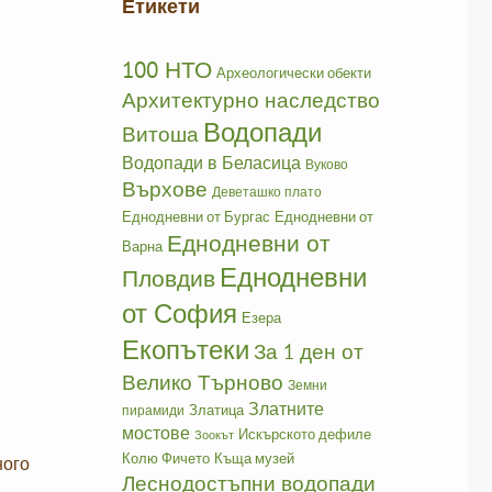
Етикети
100 НТО
Археологически обекти
Архитектурно наследство
Водопади
Витоша
Водопади в Беласица
Вуково
Върхове
Деветашко плато
Еднодневни от Бургас
Еднодневни от
Еднодневни от
Варна
Еднодневни
Пловдив
от София
Езера
Екопътеки
За 1 ден от
Велико Търново
Земни
Златните
Златица
пирамиди
мостове
Искърското дефиле
Зоокът
Колю Фичето
Къща музей
ного
Леснодостъпни водопади