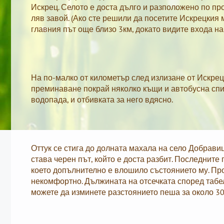
Искрец. Селото е доста дълго и разположено по пр
ляв завой. (Ако сте решили да посетите Искрецкия
главния път още близо 3км, докато видите входа н
На по-малко от километър след излизане от Искрец
преминаване покрай няколко къщи и автобусна спир
водопада, и отбивката за него вдясно.
Оттук се стига до долната махала на село Добравиц
става черен път, който е доста разбит. Последните
което допълнително е влошило състоянието му. Про
некомфортно. Дължината на отсечката според табелк
можете да изминете разстоянието пеша за около 30