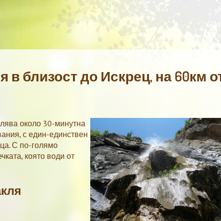
в близост до Искрец, на 60км о
лява около 30-минутна
чвания, с един-единствен
ца. С по-голямо
ката, която води от
акля