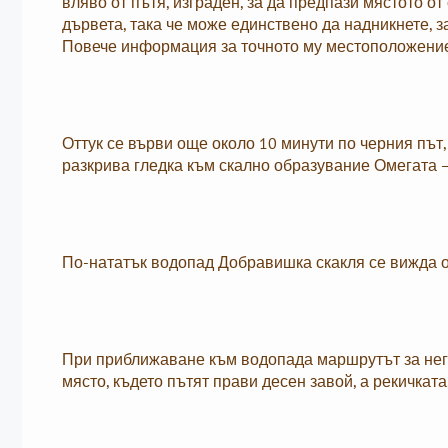
вляво от пътя, изграден, за да предпази мястото от
дървета, така че може единствено да надникнете, за
Повече информация за точното му местоположени
Оттук се върви още около 10 минути по черния път,
разкрива гледка към скално образувание Омегата –
По-нататък водопад Добравишка скакля се вижда о
При приближаване към водопада маршрутът за него
място, където пътят прави десен завой, а рекичкат