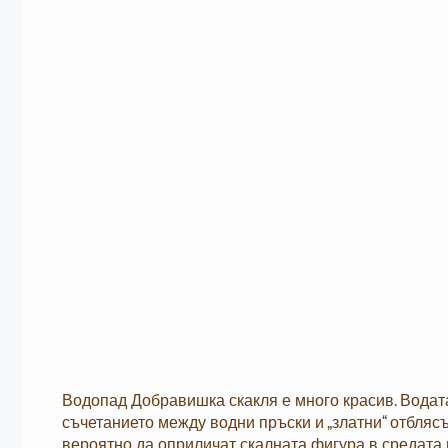
Водопад Добравишка скакля е много красив. Водата
съчетанието между водни пръски и „златни“ отбляс
вероятно да оприличат скалната фигура в средата