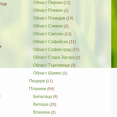
Област Перник
(12)
стър
Област Плевен
(1)
Област Пловдив
(19)
Област Сливен
(2)
Област Смолян
(12)
Област Софийска
(31)
м
Област София град
(37)
Област Стара Загора
(2)
Област Търговище
(3)
Област Шумен
(1)
Пещери
(11)
Планини
(94)
,
Беласица
(9)
Витоша
(20)
Влахина
(2)