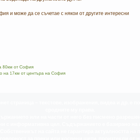
ия и може да се съчетае с някои от другите интересни
а 80км от София
мо на 17км от центъра на София
ет страница – текстове, изображения, видеа и др. е по
сродните му права.
ржанието или на части от него без писмено разрешение
ани с информативна цел. Съдържанието е базирано на
. Собственикът на сайта не гарантира актуалността н
тговорност за преки или косвени щети, произтекли от 