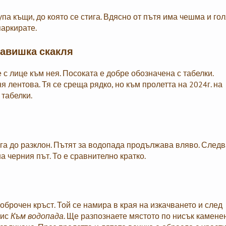
па къщи, до която се стига. Вдясно от пътя има чешма и го
паркирате.
авишка скакля
 с лице към нея. Посоката е добре обозначена с табелки.
лентова. Тя се среща рядко, но към пролетта на 2024г. на
табелки.
ига до разклон. Пътят за водопада продължава вляво. След
 черния път. То е сравнително кратко.
 оброчен кръст. Той се намира в края на изкачването и след
пис
Към водопада
. Ще разпознаете мястото по нисък камене