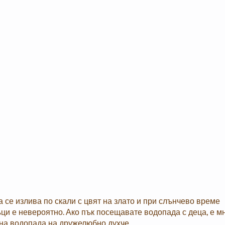
 се излива по скали с цвят на злато и при слънчево време
ъци е невероятно. Ако пък посещавате водопада с деца, е м
 на водопада на дружелюбно духче.