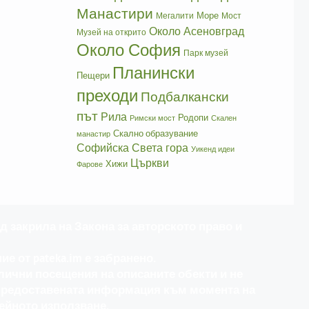
Манастири
Море
Мегалити
Мост
Около Асеновград
Музей на открито
Около София
Парк музей
Планински
Пещери
преходи
Подбалкански
път
Рила
Родопи
Римски мост
Скален
Скално образувание
манастир
Софийска Света гора
Уикенд идеи
Църкви
Хижи
Фарове
д закрила на Закона за авторското право и
 от pateka.im е забранено.
 лични посещения на описаните обекти и не
а предоставената информация към момента на
нейното използване.