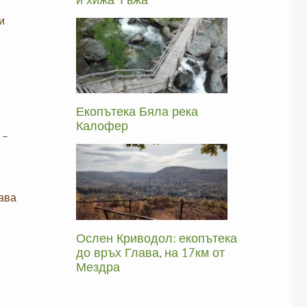
и
Екопътека Бяла река
Калофер
 –
ава
Ослен Криводол: екопътека
до връх Глава, на 17км от
Мездра