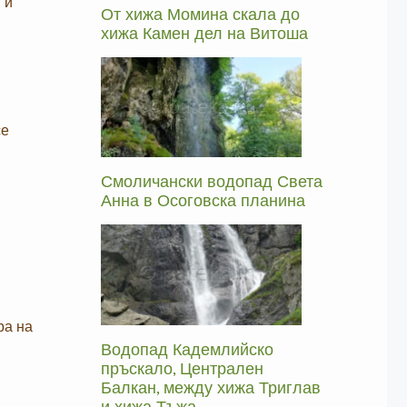
 и
От хижа Момина скала до
хижа Камен дел на Витоша
се
Смоличански водопад Света
Анна в Осоговска планина
ра на
Водопад Кадемлийско
пръскало, Централен
Балкан, между хижа Триглав
и хижа Тъжа