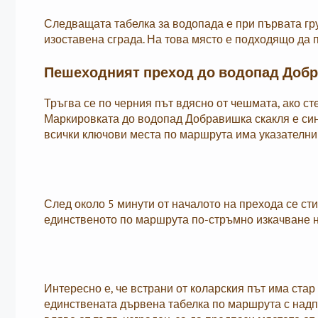
Следващата табелка за водопада е при първата гру
изоставена сграда. На това място е подходящо да 
Пешеходният преход до водопад Добр
Тръгва се по черния път вдясно от чешмата, ако сте
Маркировката до водопад Добравишка скакля е синя 
всички ключови места по маршрута има указателни 
След около 5 минути от началото на прехода се ст
единственото по маршрута по-стръмно изкачване на
Интересно е, че встрани от коларския път има стар
единствената дървена табелка по маршрута с над