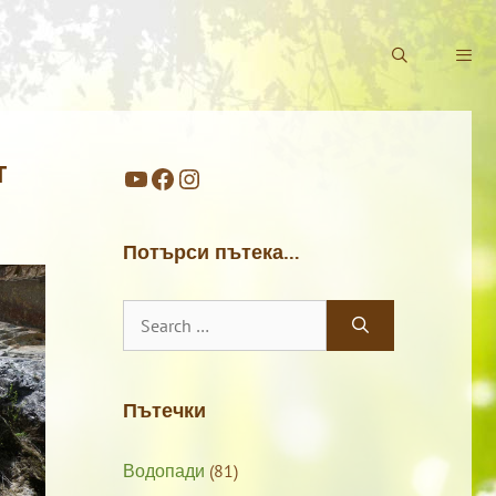
т
YouTube
Facebook
Instagram
Потърси пътека…
Search
for:
Пътечки
Водопади
(81)