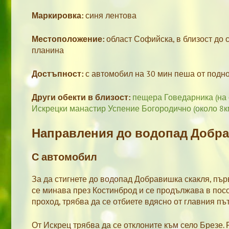
Маркировка:
синя лентова
Местоположение:
област Софийска, в близост до 
планина
Достъпност:
с автомобил на 30 мин пеша от подн
Други обекти в близост:
пещера Говедарника (на 
Искрецки манастир Успение Богородично (около 8к
Направления до водопад Добра
С автомобил
За да стигнете до водопад Добравишка скакля, пър
се минава през Костинброд и се продължава в посо
проход, трябва да се отбиете вдясно от главния път
От Искрец трябва да се отклоните към село Брезе. 