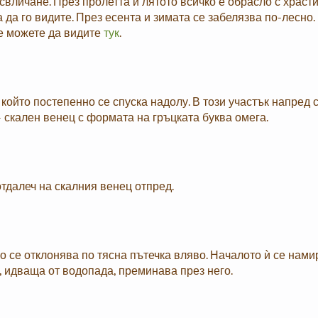
 свличане. През пролетта и лятото всичко е обрасло с храсти
 да го видите. През есента и зимата се забелязва по-лесно.
е можете да видите
тук
.
 който постепенно се спуска надолу. В този участък напред 
 скален венец с формата на гръцката буква омега.
тдалеч на скалния венец отпред.
 се отклонява по тясна пътечка вляво. Началото ѝ се нами
а, идваща от водопада, преминава през него.