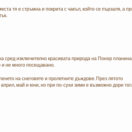
ста тя е стръмна и покрита с чакъл, който се пързаля, а пр
тък.
ка сред изключително красивата природа на Понор планина
о и не много посещавано.
енето на снеговете и пролетните дъждове. През лятото
прил, май и юни, но при по-сухи зими е възможно дори тог