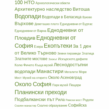
100 НТО
Археологически обекти
Архитектурно наследство
Витоша
Водопади
Водопади в Беласица
Вуково
Върхове
Еднодневни от Бургас
Деветашко плато
Еднодневни от
Еднодневни от Варна
Еднодневни от
Пловдив
София
Екопътеки
За 1 ден
Езера
от Велико Търново
Златица
Земни пирамиди
Златните мостове
Искърското дефиле
Зоокът
Леснодостъпни
Колю Фичето
Къща музей
Манастири
водопади
Море
Мегалити
Около Асеновград
Мост
Музей на открито
Около София
Пещери
Парк музей
Планински преходи
Подбалкански път
Рила
Родопи
Римски мост
Софийска
Скално образувание
Скален манастир