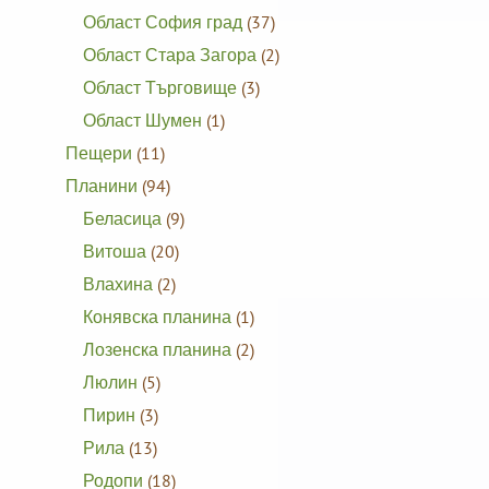
Област София град
(37)
Област Стара Загора
(2)
Област Търговище
(3)
Област Шумен
(1)
Пещери
(11)
Планини
(94)
Беласица
(9)
Витоша
(20)
Влахина
(2)
Конявска планина
(1)
Лозенска планина
(2)
Люлин
(5)
Пирин
(3)
Рила
(13)
Родопи
(18)