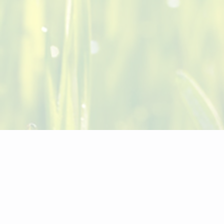
Водопад Св. Георги край Горнослав на
34км от Пловдив
April 28, 2026
Водопад Св. Георги се намира в непосредствена
близост до автомобилния път между селата
Горнослав и Орешец. Посещението му може да
бъде комбинирано с разглеждане на други обекти в