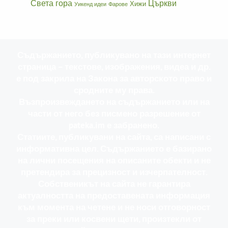
Света гора
Църкви
Хижи
Уикенд идеи
Фарове
Съдържанието, публикувано на тази интернет
страница – текстове, изображения, видеа и др.
е под закрила на Закона за авторското право и
сродните му права.
Възпроизвеждането на съдържанието или на
части от него без писмено разрешение от
pateka.im е забранено.
Статиите, публикувани на сайта, са написани с
информативна цел. Съдържанието е базирано
на лични посещения на описаните обекти и не
претендира за прецизност и изчерпателност.
Собственикът на сайта не гарантира
актуалността на предоставената информация
към момента на четене и не носи отговорност
за преки или косвени щети, произтекли от