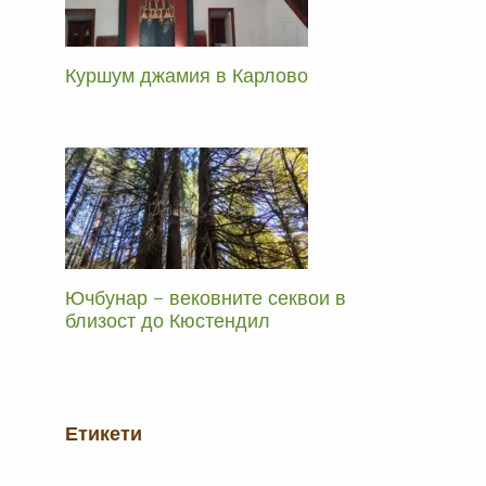
Куршум джамия в Карлово
Ючбунар – вековните секвои в
близост до Кюстендил
Етикети