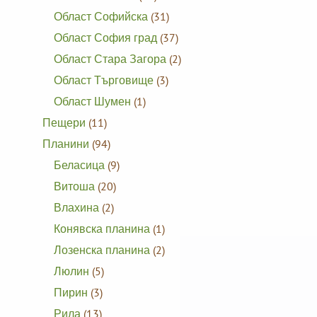
Област Софийска
(31)
Област София град
(37)
Област Стара Загора
(2)
Област Търговище
(3)
Област Шумен
(1)
Пещери
(11)
Планини
(94)
Беласица
(9)
Витоша
(20)
Влахина
(2)
Конявска планина
(1)
Лозенска планина
(2)
Люлин
(5)
Пирин
(3)
Рила
(13)