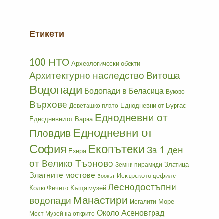
Етикети
100 НТО
Археологически обекти
Архитектурно наследство
Витоша
Водопади
Водопади в Беласица
Вуково
Върхове
Еднодневни от Бургас
Деветашко плато
Еднодневни от
Еднодневни от Варна
Еднодневни от
Пловдив
София
Екопътеки
За 1 ден
Езера
от Велико Търново
Златица
Земни пирамиди
Златните мостове
Искърското дефиле
Зоокът
Леснодостъпни
Колю Фичето
Къща музей
Манастири
водопади
Море
Мегалити
Около Асеновград
Мост
Музей на открито