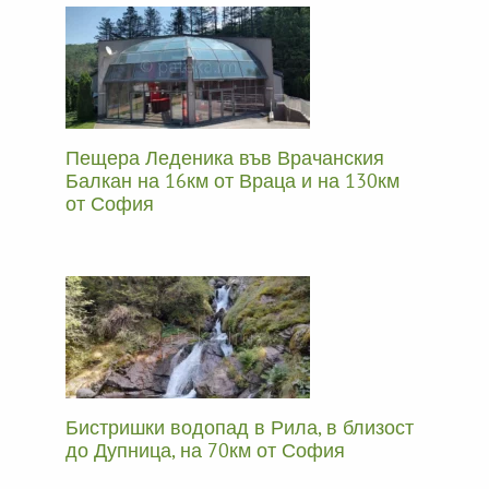
Пещера Леденика във Врачанския
Балкан на 16км от Враца и на 130км
от София
Бистришки водопад в Рила, в близост
до Дупница, на 70км от София