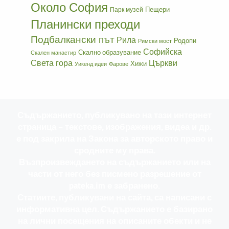
Около София
Пещери
Парк музей
Планински преходи
Подбалкански път
Рила
Родопи
Римски мост
Софийска
Скално образувание
Скален манастир
Света гора
Църкви
Хижи
Уикенд идеи
Фарове
Съдържанието, публикувано на тази интернет
страница – текстове, изображения, видеа и др.
е под закрила на Закона за авторското право и
сродните му права.
Възпроизвеждането на съдържанието или на
части от него без писмено разрешение от
pateka.im е забранено.
Статиите, публикувани на сайта, са написани с
информативна цел. Съдържанието е базирано
на лични посещения на описаните обекти и не