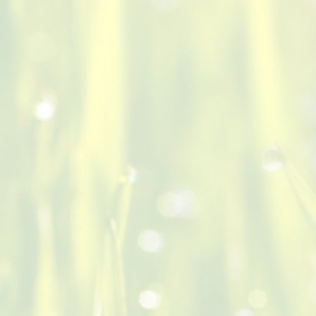
Връх Бобошевски Руен от Руенския
манастир и от Бобошевския манастир
May 22, 2026
Връх Бобошевски Руен е леснодостъпен, а от него
се разкрива красива панорамна гледка към Рила,
Пирин, Витоша и Верила, Конявска планина,