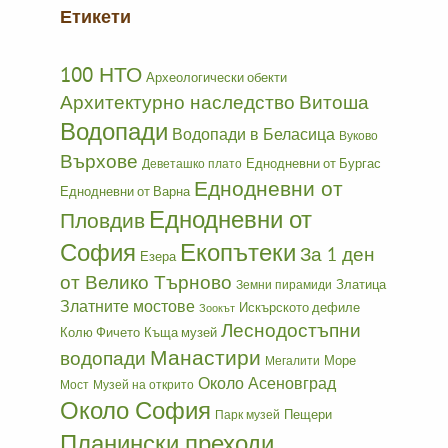
Етикети
100 НТО
Археологически обекти
Архитектурно наследство
Витоша
Водопади
Водопади в Беласица
Вуково
Върхове
Еднодневни от Бургас
Деветашко плато
Еднодневни от
Еднодневни от Варна
Еднодневни от
Пловдив
София
Екопътеки
За 1 ден
Езера
от Велико Търново
Златица
Земни пирамиди
Златните мостове
Искърското дефиле
Зоокът
Леснодостъпни
Колю Фичето
Къща музей
Манастири
водопади
Море
Мегалити
Около Асеновград
Мост
Музей на открито
Около София
Пещери
Парк музей
Планински преходи