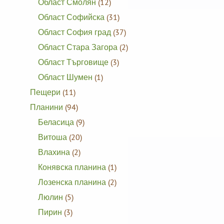
Област Смолян
(12)
Област Софийска
(31)
Област София град
(37)
Област Стара Загора
(2)
Област Търговище
(3)
Област Шумен
(1)
Пещери
(11)
Планини
(94)
Беласица
(9)
Витоша
(20)
Влахина
(2)
Конявска планина
(1)
Лозенска планина
(2)
Люлин
(5)
Пирин
(3)