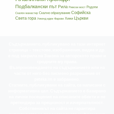
Подбалкански път
Рила
Родопи
Римски мост
Софийска
Скално образувание
Скален манастир
Света гора
Църкви
Хижи
Уикенд идеи
Фарове
Съдържанието, публикувано на тази интернет
страница – текстове, изображения, видеа и др.
е под закрила на Закона за авторското право и
сродните му права.
Възпроизвеждането на съдържанието или на
части от него без писмено разрешение от
pateka.im е забранено.
Статиите, публикувани на сайта, са написани с
информативна цел. Съдържанието е базирано
на лични посещения на описаните обекти и не
претендира за прецизност и изчерпателност.
Собственикът на сайта не гарантира