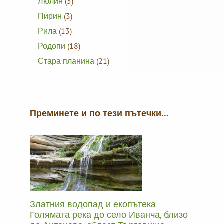
Люлин
(5)
Пирин
(3)
Рила
(13)
Родопи
(18)
Стара планина
(21)
Преминете и по тези пътечки…
Златния водопад и екопътека
Голямата река до село Иванча, близо