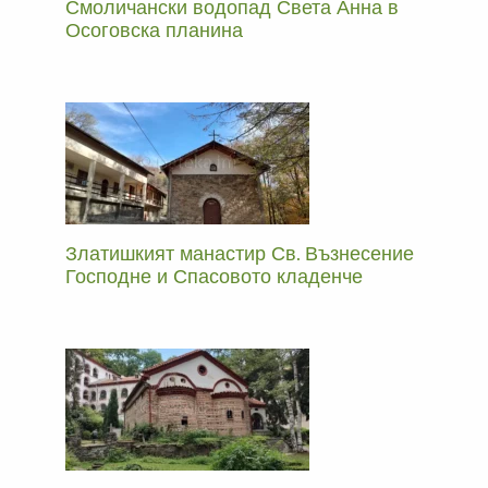
Смоличански водопад Света Анна в
Осоговска планина
Златишкият манастир Св. Възнесение
Господне и Спасовото кладенче