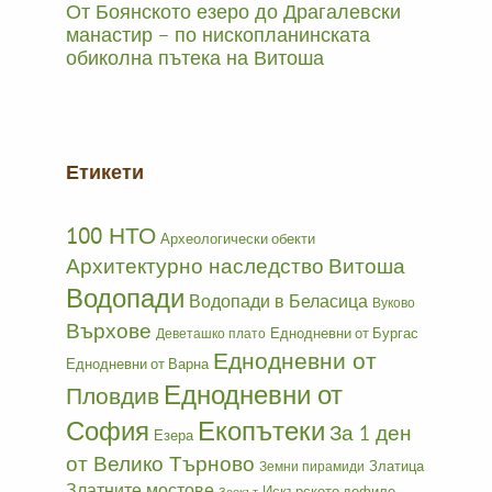
От Боянското езеро до Драгалевски
манастир – по нископланинската
обиколна пътека на Витоша
Етикети
100 НТО
Археологически обекти
Архитектурно наследство
Витоша
Водопади
Водопади в Беласица
Вуково
Върхове
Еднодневни от Бургас
Деветашко плато
Еднодневни от
Еднодневни от Варна
Еднодневни от
Пловдив
София
Екопътеки
За 1 ден
Езера
от Велико Търново
Златица
Земни пирамиди
Златните мостове
Искърското дефиле