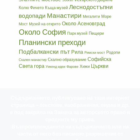
Зоокът
Леснодостъпни
Колю Фичето
Къща музей
Манастири
водопади
Море
Мегалити
Около Асеновград
Мост
Музей на открито
Около София
Пещери
Парк музей
Планински преходи
Подбалкански път
Рила
Родопи
Римски мост
Софийска
Скално образувание
Скален манастир
Света гора
Църкви
Хижи
Уикенд идеи
Фарове
Съдържанието, публикувано на тази интернет
страница – текстове, изображения, видеа и др.
е под закрила на Закона за авторското право и
сродните му права.
Възпроизвеждането на съдържанието или на
части от него без писмено разрешение от