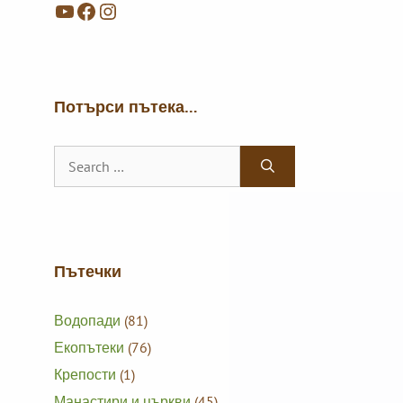
YouTube
Facebook
Instagram
Потърси пътека…
Search
for:
Пътечки
Водопади
(81)
Екопътеки
(76)
Крепости
(1)
Манастири и църкви
(45)