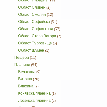
Област Пловдив
(19)
Област Сливен
(2)
Област Смолян
(12)
Област Софийска
(31)
Област София град
(37)
Област Стара Загора
(2)
Област Търговище
(3)
Област Шумен
(1)
Пещери
(11)
Планини
(94)
Беласица
(9)
Витоша
(20)
Влахина
(2)
Конявска планина
(1)
Лозенска планина
(2)