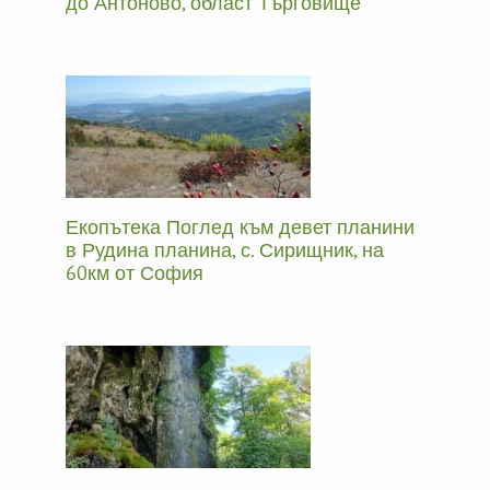
до Антоново, област Търговище
Екопътека Поглед към девет планини
в Рудина планина, с. Сирищник, на
60км от София