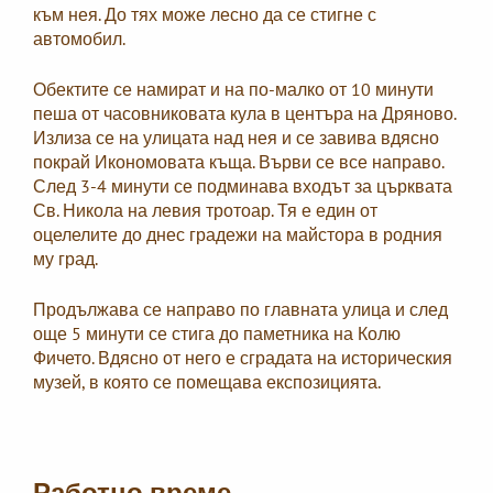
към нея. До тях може лесно да се стигне с
автомобил.
Обектите се намират и на по-малко от 10 минути
пеша от часовниковата кула в центъра на Дряново.
Излиза се на улицата над нея и се завива вдясно
покрай Икономовата къща. Върви се все направо.
След 3-4 минути се подминава входът за църквата
Св. Никола на левия тротоар. Тя е един от
оцелелите до днес градежи на майстора в родния
му град.
Продължава се направо по главната улица и след
още 5 минути се стига до паметника на Колю
Фичето. Вдясно от него е сградата на историческия
музей, в която се помещава експозицията.
Работно време