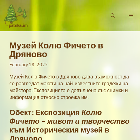
Skip
to
content
Музей Колю Фичето в
Menu
Дряново
February 18, 2025
Музей Колю Фичето в Дряново дава възможност да
се разгледат макети на най-известните градежи на
майстора. Експозицията е допълнена със снимки и
информация относно строежа им.
Обект: Експозиция
Колю
Фичето – живот и творчество
към Историческия музей в
Дряново