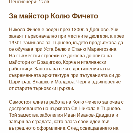
Пенсионери: 12лв.
За майстор Колю Фичето
Никола Фичев е роден през 1800г. в Дряново. Учи
занаят първоначално при местните дюлгери, а през
1930г. заминава за Търново, където продължава да
се обучава при Уста Велю и Станю Марангозина.
На съвместни строежи се докосва до опита на
майстори от Брацигово, Корча и италиански
работници. Запознава се и с достиженията на
съвременната архитектура при пътуванията си до
Цариград, Влашко и Молдова. Черпи вдъхновение
от старите търновски църкви.
Самостоятелната работа на Колю Фичето започва с
дострояването на църквата Св. Никола в Търново.
Той замества заболелия Иван Иванов-Давдата и
завършва сградата, като влага свои идеи във
вътрешното оформление. След освещаването на