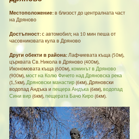
Местоположение:
в близост до централната част
на Дряново
Достъпност:
с автомобил; на 10 мин пеша от
часовниковата кула в Дряново
Други обекти в района:
Лафчиевата къща (50м),
църквата Св. Никола в Дряново (400м),
Икономовата къща (600м),
коминът в Дряново
(900м),
мост на Колю Фичето над Дряновска река
(1,5км),
Дряновски манастир
(6км), Дряновски
водопад Андъка и
пещера Андъка
(6км),
водопад
Сини вир
(6км),
пещерата Бачо Киро
(6км).