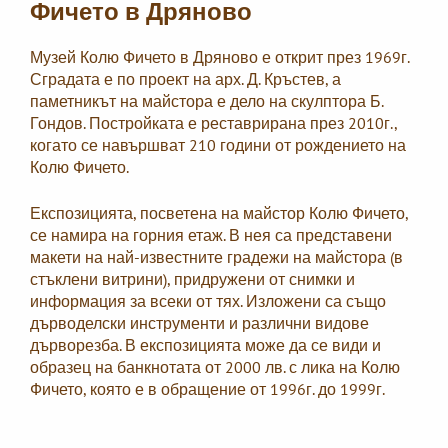
Фичето в Дряново
Музей Колю Фичето в Дряново е открит през 1969г.
Сградата е по проект на арх. Д. Кръстев, а
паметникът на майстора е дело на скулптора Б.
Гондов. Постройката е реставрирана през 2010г.,
когато се навършват 210 години от рождението на
Колю Фичето.
Експозицията, посветена на майстор Колю Фичето,
се намира на горния етаж. В нея са представени
макети на най-известните градежи на майстора (в
стъклени витрини), придружени от снимки и
информация за всеки от тях. Изложени са също
дърводелски инструменти и различни видове
дърворезба. В експозицията може да се види и
образец на банкнотата от 2000 лв. с лика на Колю
Фичето, която е в обращение от 1996г. до 1999г.