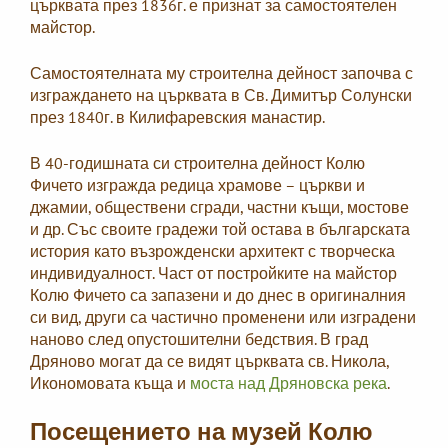
църквата през 1836г. е признат за самостоятелен
майстор.
Самостоятелната му строителна дейност започва с
изграждането на църквата в Св. Димитър Солунски
през 1840г. в Килифаревския манастир.
В 40-годишната си строителна дейност Колю
Фичето изгражда редица храмове – църкви и
джамии, обществени сгради, частни къщи, мостове
и др. Със своите градежи той остава в българската
история като възрожденски архитект с творческа
индивидуалност. Част от постройките на майстор
Колю Фичето са запазени и до днес в оригиналния
си вид, други са частично променени или изградени
наново след опустошителни бедствия. В град
Дряново могат да се видят църквата св. Никола,
Икономовата къща и
моста над Дряновска река
.
Посещението на музей Колю