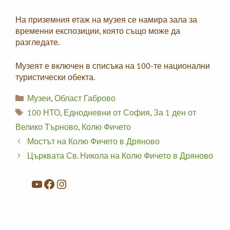
На приземния етаж на музея се намира зала за
временни експозиции, която също може да
разгледате.
Музеят е включен в списъка на 100-те национални
туристически обекта.
Categories
Музеи
,
Област Габрово
Tags
100 НТО
,
Еднодневни от София
,
За 1 ден от
Велико Търново
,
Колю Фичето
Мостът на Колю Фичето в Дряново
Църквата Св. Никола на Колю Фичето в Дряново
YouTube
Facebook
Instagram