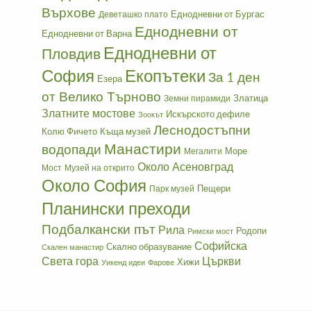
Върхове
Еднодневни от Бургас
Деветашко плато
Еднодневни от
Еднодневни от Варна
Еднодневни от
Пловдив
София
Екопътеки
За 1 ден
Езера
от Велико Търново
Златица
Земни пирамиди
Златните мостове
Искърското дефиле
Зоокът
Леснодостъпни
Колю Фичето
Къща музей
Манастири
водопади
Море
Мегалити
Около Асеновград
Мост
Музей на открито
Около София
Пещери
Парк музей
Планински преходи
Подбалкански път
Рила
Родопи
Римски мост
Софийска
Скално образувание
Скален манастир
Света гора
Църкви
Хижи
Уикенд идеи
Фарове