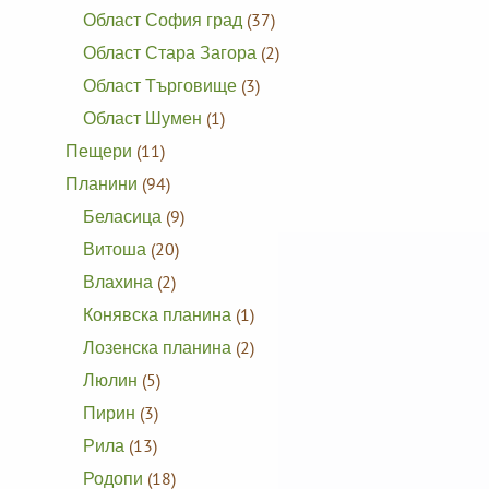
Област София град
(37)
Област Стара Загора
(2)
Област Търговище
(3)
Област Шумен
(1)
Пещери
(11)
Планини
(94)
Беласица
(9)
Витоша
(20)
Влахина
(2)
Конявска планина
(1)
Лозенска планина
(2)
Люлин
(5)
Пирин
(3)
Рила
(13)
Родопи
(18)