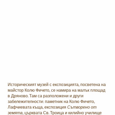
Историческият музей с експозицията, посветена на
майстор Колю Фичето, се намира на малък площад
в Дряново. Там са разположени и други
забележителности: паметник на Колю Фичето,
Лафчиевата къща, експозиция
Сътворено от
земята
, църквата Св. Троица и килийно училище