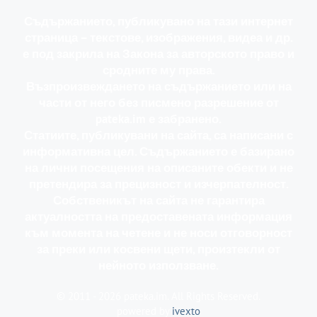
Съдържанието, публикувано на тази интернет
страница – текстове, изображения, видеа и др.
е под закрила на Закона за авторското право и
сродните му права.
Възпроизвеждането на съдържанието или на
части от него без писмено разрешение от
pateka.im е забранено.
Статиите, публикувани на сайта, са написани с
информативна цел. Съдържанието е базирано
на лични посещения на описаните обекти и не
претендира за прецизност и изчерпателност.
Собственикът на сайта не гарантира
актуалността на предоставената информация
към момента на четене и не носи отговорност
за преки или косвени щети, произтекли от
нейното използване.
© 2011 - 2026 pateka.im. All Rights Reserved.
powered by
ivexto