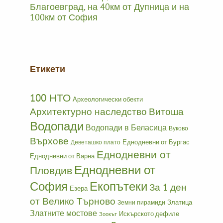
Благоевград, на 40км от Дупница и на
100км от София
Етикети
100 НТО
Археологически обекти
Архитектурно наследство
Витоша
Водопади
Водопади в Беласица
Вуково
Върхове
Еднодневни от Бургас
Деветашко плато
Еднодневни от
Еднодневни от Варна
Еднодневни от
Пловдив
София
Екопътеки
За 1 ден
Езера
от Велико Търново
Златица
Земни пирамиди
Златните мостове
Искърското дефиле
Зоокът