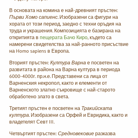
В основата на комина е най-древният пръстен:
Първи Хомо сапиенс
. Изобразени са фигури на
хората от този период, заедно с техни оръдия на
труда и украшения. Композицията е базирана на
откритията в
пещерата Бачо Киро
, където са
намерени свидетелства за най-ранното присъствие
на Homo sapiens в Европа.
Вторият пръстен:
Култура Варна
е посветен на
развитата в района на Варна култура в периода
6000-4000г. пр.н.е. Представени са лица от
Варненския некропол, както и елементи от
Варненското златно съкровище с най-старото
обработено злато в света.
Третият пръстен е посветен на
Тракийската
култура
. Изобразени са Орфей и Евридика, както и
владетелят Севт III.
Четвъртият пръстен:
Средновековие
разказва