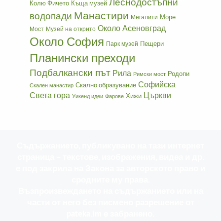
Леснодостъпни
Колю Фичето
Къща музей
Манастири
водопади
Море
Мегалити
Около Асеновград
Мост
Музей на открито
Около София
Пещери
Парк музей
Планински преходи
Подбалкански път
Рила
Родопи
Римски мост
Софийска
Скално образувание
Скален манастир
Света гора
Църкви
Хижи
Уикенд идеи
Фарове
Съдържанието, публикувано на тази интернет
страница – текстове, изображения, видеа и др.
е под закрила на Закона за авторското право и
сродните му права.
Възпроизвеждането на съдържанието или на
части от него без писмено разрешение от
pateka.im е забранено.