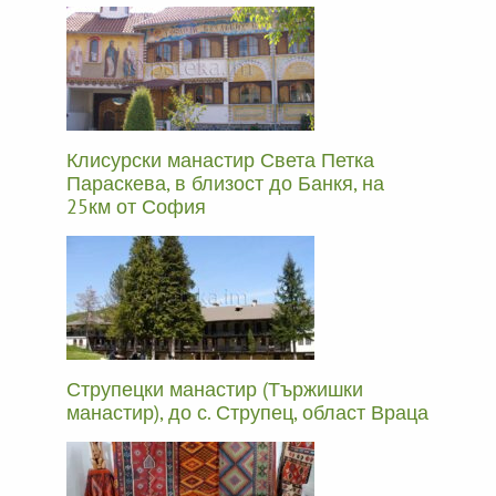
Клисурски манастир Света Петка
Параскева, в близост до Банкя, на
25км от София
Струпецки манастир (Тържишки
манастир), до с. Струпец, област Враца