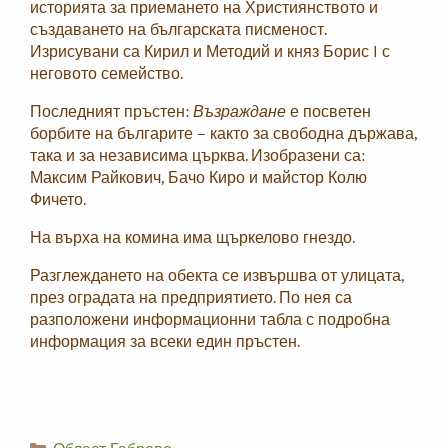
историята за приемането на Християнството и
създаването на българската писменост.
Изрисувани са Кирил и Методий и княз Борис I с
неговото семейство.
Последният пръстен:
Възраждане
е посветен
борбите на българите – както за свободна държава,
така и за независима църква. Изобразени са:
Максим Райкович, Бачо Киро и майстор Колю
Фичето.
На върха на комина има щъркелово гнездо.
Разглеждането на обекта се извършва от улицата,
през оградата на предприятието. По нея са
разположени информационни табла с подробна
информация за всеки един пръстен.
Categories