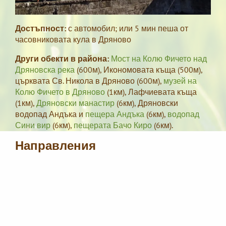
Достъпност:
с автомобил; или 5 мин пеша от
часовниковата кула в Дряново
Други обекти в района:
Мост на Колю Фичето над
Дряновска река
(600м), Икономовата къща (500м),
църквата Св. Никола в Дряново (600м),
музей на
Колю Фичето в Дряново
(1км), Лафчиевата къща
(1км),
Дряновски манастир
(6км), Дряновски
водопад Андъка и
пещера Андъка
(6км),
водопад
Сини вир
(6км),
пещерата Бачо Киро
(6км).
Направления