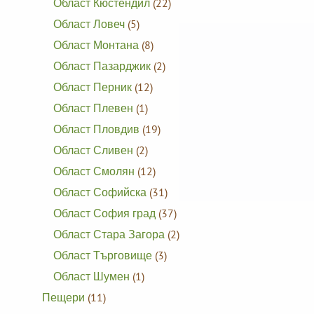
Област Кюстендил
(22)
Област Ловеч
(5)
Област Монтана
(8)
Област Пазарджик
(2)
Област Перник
(12)
Област Плевен
(1)
Област Пловдив
(19)
Област Сливен
(2)
Област Смолян
(12)
Област Софийска
(31)
Област София град
(37)
Област Стара Загора
(2)
Област Търговище
(3)
Област Шумен
(1)
Пещери
(11)