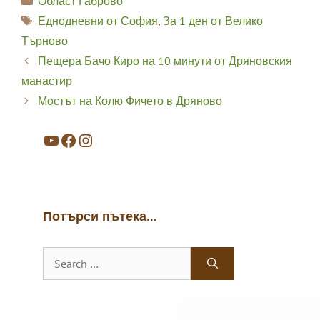
Област Габрово
Tags
Еднодневни от София
,
За 1 ден от Велико
Търново
Пещера Бачо Киро на 10 минути от Дряновския
манастир
Мостът на Колю Фичето в Дряново
YouTube
Facebook
Instagram
Потърси пътека…
Search
for: