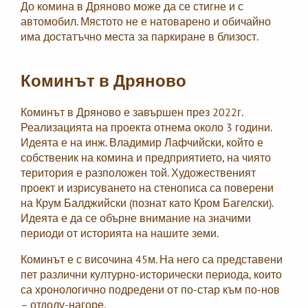
До комина в Дряново може да се стигне и с
автомобил. Мястото не е натоварено и обичайно
има достатъчно места за паркиране в близост.
Коминът в Дряново
Коминът в Дряново е завършен през 2022г.
Реализацията на проекта отнема около 3 години.
Идеята е на инж. Владимир Лафчийски, който е
собственик на комина и предприятието, на чиято
територия е разположен той. Художественият
проект и изрисуването на стенописа са поверени
на Крум Балджийски (познат като Кром Багелски).
Идеята е да се обърне внимание на значими
периоди от историята на нашите земи.
Коминът е с височина 45м. На него са представени
пет различни културно-исторически периода, които
са хронологично подредени от по-стар към по-нов
– отдолу-нагоре.