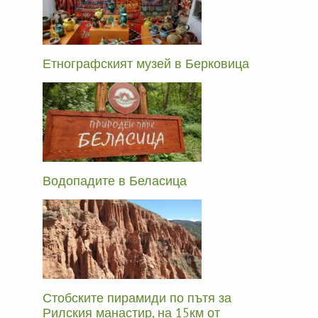
Етнографският музей в Берковица
Водопадите в Беласица
Стобските пирамиди по пътя за
Рилския манастир, на 15км от