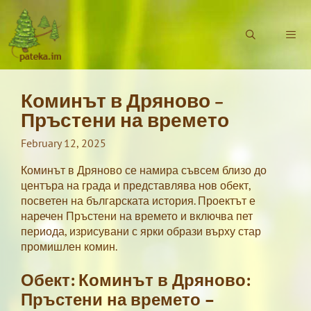
Skip
to
content
Коминът в Дряново –
Menu
Пръстени на времето
February 12, 2025
Коминът в Дряново се намира съвсем близо до
центъра на града и представлява нов обект,
посветен на българската история. Проектът е
наречен Пръстени на времето и включва пет
периода, изрисувани с ярки образи върху стар
промишлен комин.
Обект: Коминът в Дряново:
Пръстени на времето –