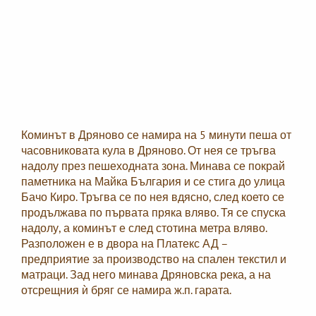
Коминът в Дряново се намира на 5 минути пеша от
часовниковата кула в Дряново. От нея се тръгва
надолу през пешеходната зона. Минава се покрай
паметника на Майка България и се стига до улица
Бачо Киро. Тръгва се по нея вдясно, след което се
продължава по първата пряка вляво. Тя се спуска
надолу, а коминът е след стотина метра вляво.
Разположен е в двора на Платекс АД –
предприятие за производство на спален текстил и
матраци. Зад него минава Дряновска река, а на
отсрещния ѝ бряг се намира ж.п. гарата.