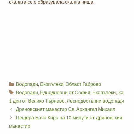
скалата се е образувала скална ниша.
Categories
Водопади
,
Екопътеки
,
Област Габрово
Tags
Водопади
,
Еднодневни от София
,
Екопътеки
,
За
1 ден от Велико Търново
,
Леснодостъпни водопади
Дряновският манастир Св. Архангел Михаил
Пещера Бачо Киро на 10 минути от Дряновския
манастир