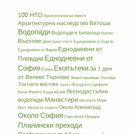
100 НТО
Археологически обекти
Архитектурно наследство
Витоша
Водопади
Водопади в Беласица
Вуково
Върхове
Еднодневни от Бургас
Деветашко плато
Еднодневни от
Еднодневни от Варна
Еднодневни от
Пловдив
София
Екопътеки
За 1 ден
Езера
от Велико Търново
Златица
Земни пирамиди
Златните мостове
Искърското дефиле
Зоокът
Леснодостъпни
Колю Фичето
Къща музей
Манастири
водопади
Море
Мегалити
Около Асеновград
Мост
Музей на открито
Около София
Пещери
Парк музей
Планински преходи
Подбалкански път