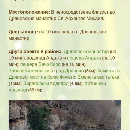
Местоположение:
В непосредствена близост до
Дряновския манастир Св. Архангел Михаил.
Достъпност:
на 10 мин пеша от Дряновския
манастир
Други обекти в района:
Дряновски манастир
(на
10 мин), водопад Андъка и
пещера Андъка
(на 10
мин),
пещера Бачо Киро
(на 10 мин),
Забележителности в град Дряново
(6км):
Коминът в
Дряново
,
мост на Колю Фичето
;
Еменска екопътека
(36км),
Зараповски водопад
(40км),
Хотнишки
водопад
(35км);