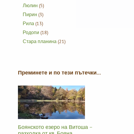
Люлин
(5)
Пирин
(3)
Рила
(13)
Родопи
(18)
Стара планина
(21)
Преминете и по тези пътечки…
Боянското езеро на Витоша –
разходка от кв. Бояна