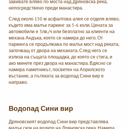
завивате вляво по моста над Дряновска река,
непосредствено преди манастира.
След около 150 м асфалтова алея се отделя вляво,
където има малък паркинг за 5-6 коли. Цената за
автомобили е 3лв./ч или безплатно за клиенти на
механа Андъка, която се намира до него. От
паркинга се продължава по малък мост над реката,
започващ от двора на механата. След него се
излиза на същата площадка, до която се стига, и
ако минете през двора на манастира. Вдясно се
намира паметникът, посветен на Априлското
въстание, а пътеката за водопад Сини вир е
направо.
Водопад Сини вир
Дряновският водопад Сини вир представлява
малък скок на водите на Дряновска река. Намира