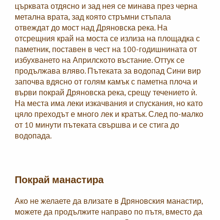
църквата отдясно и зад нея се минава през черна
метална врата, зад която стръмни стъпала
отвеждат до мост над Дряновска река. На
отсрещния край на моста се излиза на площадка с
паметник, поставен в чест на 100-годишнината от
избухването на Априлското въстание. Оттук се
продължава вляво. Пътеката за водопад Сини вир
започва вдясно от голям камък с паметна плоча и
върви покрай Дряновска река, срещу течението ѝ.
На места има леки изкачвания и спускания, но като
цяло преходът е много лек и кратък. След по-малко
от 10 минути пътеката свършва и се стига до
водопада.
Покрай манастира
Ако не желаете да влизате в Дряновския манастир,
можете да продължите направо по пътя, вместо да