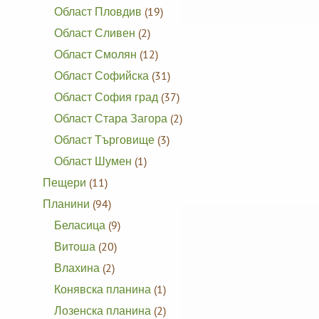
Област Пловдив
(19)
Област Сливен
(2)
Област Смолян
(12)
Област Софийска
(31)
Област София град
(37)
Област Стара Загора
(2)
Област Търговище
(3)
Област Шумен
(1)
Пещери
(11)
Планини
(94)
Беласица
(9)
Витоша
(20)
Влахина
(2)
Конявска планина
(1)
Лозенска планина
(2)