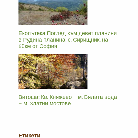
Екопътека Поглед към девет планини
в Рудина планина, с. Сирищник, на
60км от София
Витоша: Кв. Княжево – м. Бялата вода
– м. Златни мостове
Етикети