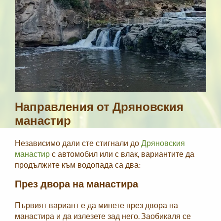
Направления от Дряновския
манастир
Независимо дали сте стигнали до
Дряновския
манастир
с автомобил или с влак, вариантите да
продължите към водопада са два:
През двора на манастира
Първият вариант е да минете през двора на
манастира и да излезете зад него. Заобикаля се