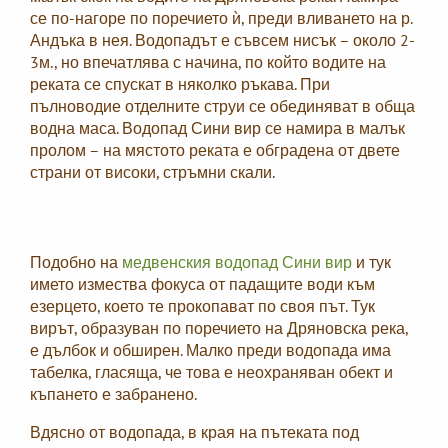
се по-нагоре по поречието ѝ, преди вливането на р.
Андъка в нея. Водопадът е съвсем нисък – около 2-
3м., но впечатлява с начина, по който водите на
реката се спускат в няколко ръкава. При
пълноводие отделните струи се обединяват в обща
водна маса. Водопад Сини вир се намира в малък
пролом – на мястото реката е обградена от двете
страни от високи, стръмни скали.
Подобно на
медвенския водопад Сини вир
и тук
името измества фокуса от падащите води към
езерцето, което те прокопават по своя път. Тук
вирът, образуван по поречието на Дряновска река,
е дълбок и обширен. Малко преди водопада има
табелка, гласяща, че това е неохраняван обект и
къпането е забранено.
Вдясно от водопада, в края на пътеката под