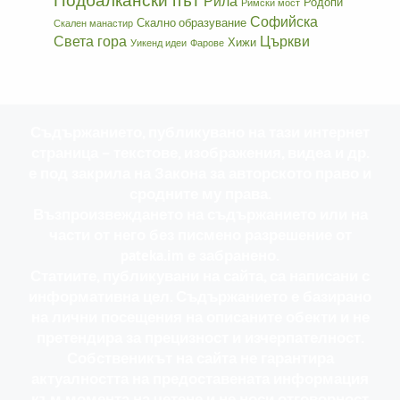
Рила
Родопи
Римски мост
Софийска
Скално образувание
Скален манастир
Света гора
Църкви
Хижи
Уикенд идеи
Фарове
Съдържанието, публикувано на тази интернет
страница – текстове, изображения, видеа и др.
е под закрила на Закона за авторското право и
сродните му права.
Възпроизвеждането на съдържанието или на
части от него без писмено разрешение от
pateka.im е забранено.
Статиите, публикувани на сайта, са написани с
информативна цел. Съдържанието е базирано
на лични посещения на описаните обекти и не
претендира за прецизност и изчерпателност.
Собственикът на сайта не гарантира
актуалността на предоставената информация
към момента на четене и не носи отговорност