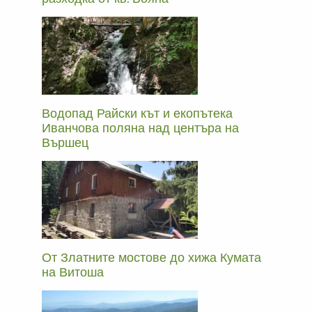
Водопад Райски кът и екопътека
Иванчова поляна над центъра на
Вършец
От Златните мостове до хижа Кумата
на Витоша