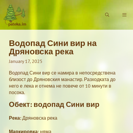
Skip
to
content
Водопад Сини вир на
Menu
Дряновска река
January 17, 2025
Водопад Сини вир се намира в непосредствена
близост до Дряновския манастир. Разходката до
него е лека и отнема не повече от 10 минути в
посока.
Обект: водопад Сини вир
Река:
Дряновска река
Маркировка:
няма