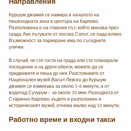
Направления
Куршум джамия се намира в началото на
пешеходната зона в центъра на Карлово.
Разположена е на главния път, който минава през
града. Ако пътувате от посока Сопот, се пада вляво.
Възможност за паркиране има по съседните
улички.
В случай, че сте гости на града или сте планирали
посещение и на други обекти, можете да се
придвижите и пеша до нея. Разстоянието от
Национален музей
Васил Левски
до Куршум
джамия се изминава за около 5-6 минути, а от
водопад Сучурум – за около 20 мин. Разходката от
Старинно Карлово, където е разположен и
историческият музей, отнема малко над 10 минути.
Работно време и входни такси