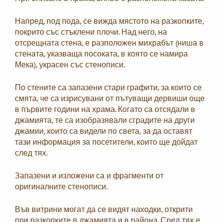
Напред, под пода, се вижда мястото на разкопките,
покрито със стъклени плочи. Над него, на
отсрещната стена, е разположен михрабът (ниша в
стената, указваща посоката, в която се намира
Мека), украсен със стенописи.
По стените са запазени стари графити, за които се
смята, че са изрисувани от пътуващи дервиши още
в първите години на храма. Когато са отсядали в
джамията, те са изобразявали сградите на други
джамии, които са видели по света, за да оставят
тази информация за посетители, които ще дойдат
след тях.
Запазени и изложени са и фрагменти от
оригиналните стенописи.
Във витрини могат да се видят находки, открити
при разкопките в джамията и в района. Сред тях е