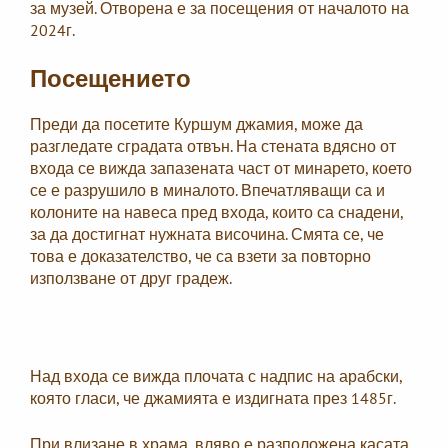
за музей. Отворена е за посещения от началото на
2024г.
Посещението
Преди да посетите Куршум джамия, може да
разгледате сградата отвън. На стената вдясно от
входа се вижда запазената част от минарето, което
се е разрушило в миналото. Впечатляващи са и
колоните на навеса пред входа, които са снадени,
за да достигнат нужната височина. Смята се, че
това е доказателство, че са взети за повторно
използване от друг градеж.
Над входа се вижда плочата с надпис на арабски,
която гласи, че джамията е издигната през 1485г.
При влизане в храма, вляво е разположена касата.