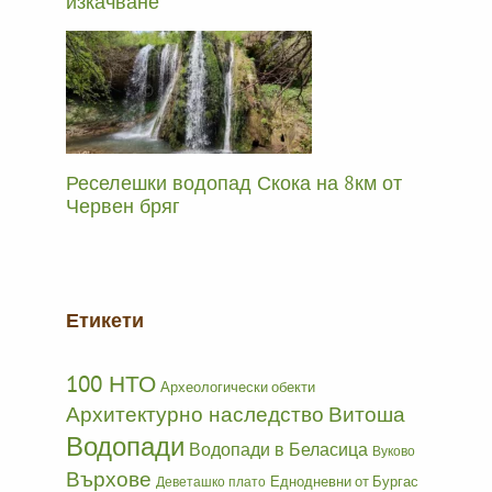
изкачване
Реселешки водопад Скока на 8км от
Червен бряг
Етикети
100 НТО
Археологически обекти
Архитектурно наследство
Витоша
Водопади
Водопади в Беласица
Вуково
Върхове
Еднодневни от Бургас
Деветашко плато