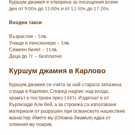
Куршум джамия е отворена за посещения всеки
ден от 9:00ч. до 12:00ч. и от 12:30ч. до 17:20ч.
Входни такси
Възрастни – 5лв.
Учащи и пенсионери – 3лв.
Семеен билет – 11лв.
Деца до 7г. – безплатно
Куршум джамия в Карлово
Куршум джамия се счита за най-старата запазена
сграда в Карлово. Според надпис над входа,
храмът е построен през 1485г. Издигнат е от
Кърлизаде Али бей, а за строежа са използвани
материали от разрушен при османското нашествие
манастир. Името му (
Оловна джамия
) идва от
оловния му покрив.