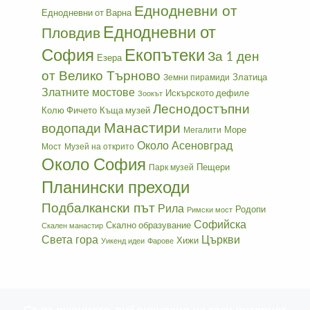
Еднодневни от
Еднодневни от Варна
Еднодневни от
Пловдив
София
Екопътеки
За 1 ден
Езера
от Велико Търново
Златица
Земни пирамиди
Златните мостове
Искърското дефиле
Зоокът
Леснодостъпни
Колю Фичето
Къща музей
Манастири
водопади
Море
Мегалити
Около Асеновград
Мост
Музей на открито
Около София
Пещери
Парк музей
Планински преходи
Подбалкански път
Рила
Родопи
Римски мост
Софийска
Скално образувание
Скален манастир
Света гора
Църкви
Хижи
Уикенд идеи
Фарове
Съдържанието, публикувано на тази интернет