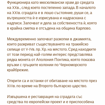
Функционира като мюсюлмански храм до средата
на XXв., след което постепенно запада. В началото
на XXIв. сградата е в лошо състояние, руши се, а
вътрешността ѝ е изрисувана и надраскана с
надписи. Започват и дела за собствеността ѝ, която
в крайна сметка е отсъдена на община Карлово.
Междувременно започват разкопки в джамията,
които разкриват съществуването на тракийско
селище от V-IVв. пр. Хр. на мястото. Сред находките
от този период най-голям интерес представлява
рядка монета от Аполония Понтика, която показва
връзки с гръцките колонии по Черноморското
крайбрежие.
Открити са и останки от обитаване на мястото през
XIIIв. по време на Второто българско царство.
Извършена е реставрация на сградата със
средства по европейски проект и е приспособена