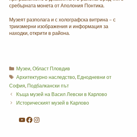
сребърната монета от Аполония Понтика.
Музеят разполага и с холографска витрина – с
триизмерни изображения и информация за
находки, открити в района.
Categories
Музеи
,
Област Пловдив
Tags
Архитектурно наследство
,
Еднодневни от
София
,
Подбалкански път
Къща музей на Васил Левски в Карлово
Историческият музей в Карлово
YouTube
Facebook
Instagram