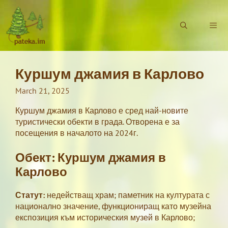
Skip
to
content
Куршум джамия в Карлово
Menu
March 21, 2025
Куршум джамия в Карлово е сред най-новите
туристически обекти в града. Отворена е за
посещения в началото на 2024г.
Обект: Куршум джамия в
Карлово
Статут:
недействащ храм; паметник на културата с
национално значение, функциониращ като музейна
експозиция към историческия музей в Карлово;