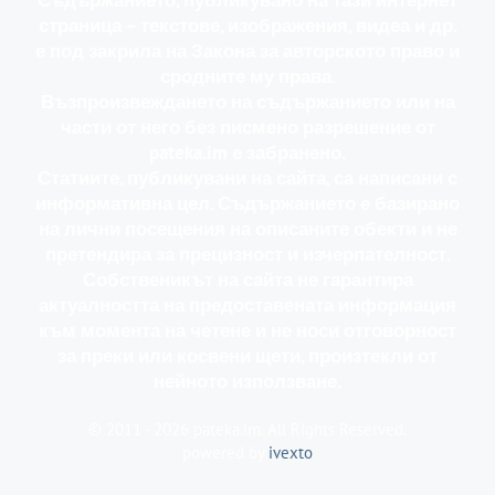
страница – текстове, изображения, видеа и др.
е под закрила на Закона за авторското право и
сродните му права.
Възпроизвеждането на съдържанието или на
части от него без писмено разрешение от
pateka.im е забранено.
Статиите, публикувани на сайта, са написани с
информативна цел. Съдържанието е базирано
на лични посещения на описаните обекти и не
претендира за прецизност и изчерпателност.
Собственикът на сайта не гарантира
актуалността на предоставената информация
към момента на четене и не носи отговорност
за преки или косвени щети, произтекли от
нейното използване.
© 2011 - 2026 pateka.im. All Rights Reserved.
powered by
ivexto