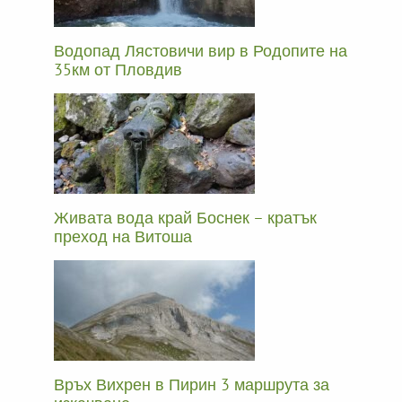
Водопад Лястовичи вир в Родопите на
35км от Пловдив
Живата вода край Боснек – кратък
преход на Витоша
Връх Вихрен в Пирин 3 маршрута за