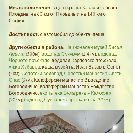
Местоположение:
в центъра на Карлово, област
Пловдив, на 60 км от Пловдив и на 140 км от
София
Достъпност:
с автомобил до обекта; пеша
Други обекти в района:
Национален музей
Васил
Левски
(500м),
водопад Сучурум
(1,4км),
водопад
Черното пръскало
, водопад Карловско пръскало,
хижа Хубавец
, къща музей на Иван Вазов в Сопот
(5км),
Сопотски водопад
,
Сопотски манастир Свети
Спас
(6км), Калоферски манастир Въведение
Богородично, Калоферски манастир Рождество
Богородично,
екопътека Бяла река – Калофер
(20км),
водопад Сувчарско пръскало (на 22км)