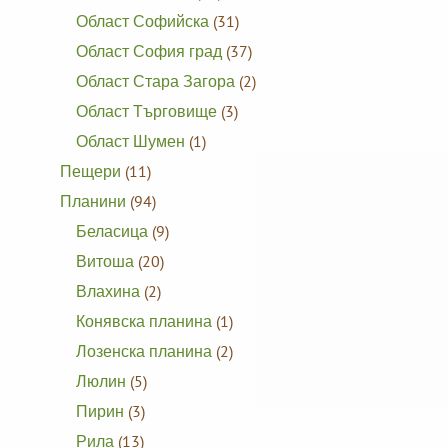
Област Софийска
(31)
Област София град
(37)
Област Стара Загора
(2)
Област Търговище
(3)
Област Шумен
(1)
Пещери
(11)
Планини
(94)
Беласица
(9)
Витоша
(20)
Влахина
(2)
Конявска планина
(1)
Лозенска планина
(2)
Люлин
(5)
Пирин
(3)
Рила
(13)