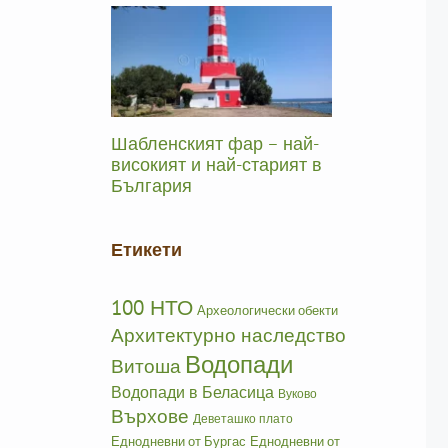
Шабленският фар – най-
високият и най-старият в
България
Етикети
100 НТО
Археологически обекти
Архитектурно наследство
Водопади
Витоша
Водопади в Беласица
Вуково
Върхове
Деветашко плато
Еднодневни от Бургас
Еднодневни от