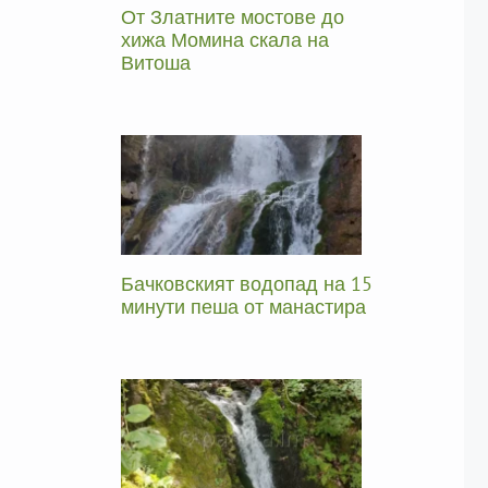
От Златните мостове до
хижа Момина скала на
Витоша
Бачковският водопад на 15
минути пеша от манастира