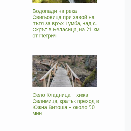
Водопади на река
Свигьовица при завой на
пътя за връх Тумба, над с.
Скрът в Беласица, на 21 км
от Петрич
Село Кладница – хижа
Селимица, кратък преход в
Южна Витоша – около 50
мин