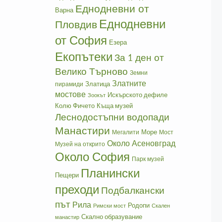
Еднодневни от
Варна
Еднодневни
Пловдив
от София
Езера
Екопътеки
За 1 ден от
Велико Търново
Земни
Златните
Златица
пирамиди
мостове
Искърското дефиле
Зоокът
Колю Фичето
Къща музей
Леснодостъпни водопади
Манастири
Море
Мегалити
Мост
Около Асеновград
Музей на открито
Около София
Парк музей
Планински
Пещери
преходи
Подбалкански
път
Рила
Родопи
Римски мост
Скален
Скално образувание
манастир