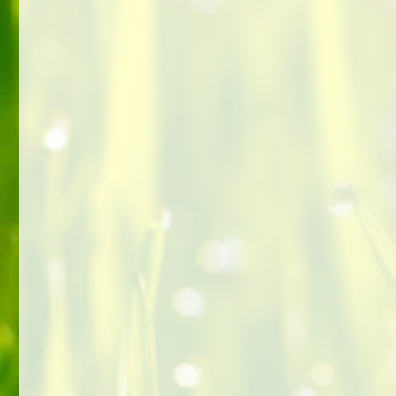
Храм-кладенец край с.
Гърло, на 55км от София и
на 30км от Перник
November 5, 2023
Мегалитният храм-кладенец край
с.Гърло се намира на 55км от София.
Той е единствен по рода си в
България и сред малкото на брой
запазени подобни обекти в световен
мащаб.
Към есента на 2023г. се изгражда