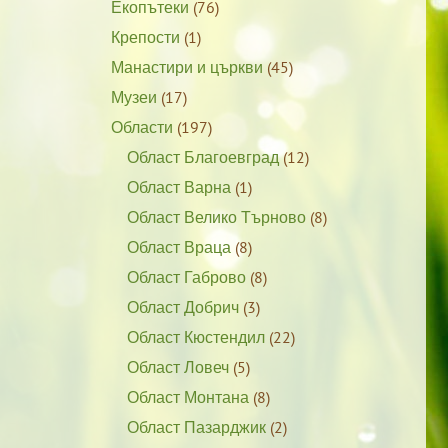
Екопътеки
(76)
Крепости
(1)
Манастири и църкви
(45)
Музеи
(17)
Области
(197)
Област Благоевград
(12)
Област Варна
(1)
Област Велико Търново
(8)
Област Враца
(8)
Област Габрово
(8)
Област Добрич
(3)
Област Кюстендил
(22)
Област Ловеч
(5)
Област Монтана
(8)
Област Пазарджик
(2)