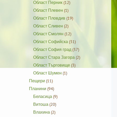
Област Перник
(12)
Област Плевен
(1)
Област Пловдив
(19)
Област Сливен
(2)
Област Смолян
(12)
Област Софийска
(31)
Област София град
(37)
Област Стара Загора
(2)
Област Търговище
(3)
Област Шумен
(1)
Пещери
(11)
Планини
(94)
Беласица
(9)
Витоша
(20)
Влахина
(2)