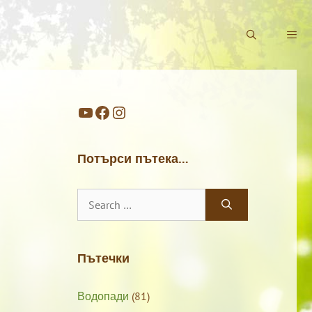
YouTube
Facebook
Instagram
Потърси пътека…
Search
for:
Пътечки
Водопади
(81)