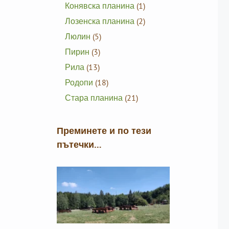
Конявска планина
(1)
Лозенска планина
(2)
Люлин
(5)
Пирин
(3)
Рила
(13)
Родопи
(18)
Стара планина
(21)
Преминете и по тези
пътечки…