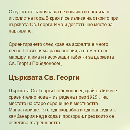
Оттук пътят започва да се изкачва и навлиза в
иглолистна гора. В края ѝ се излиза на открито при
църквата Св. Георги. Има и достатъчно място за
паркиране.
Ориентирането след края на асфалта е много
лесно. Пътят няма разклонения, а на места по
маршрута има и насочващи табелки за църквата
Св. Георги Победоносец.
Църквата Св. Георги
Църквата Св. Георги Победоносец край с. Лиляч е
сравнително нова – изградена през 1925г., на
мястото на старо оброчище в местността
Манастирище. Тя е еднокорабна и едноапсидна, с
камбанария над входа и прозорци, през които се
осветява вътрешността.