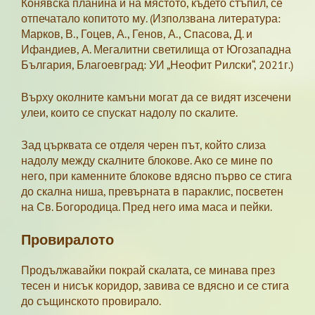
Конявска планина и на мястото, където стъпил, се
отпечатало копитото му. (Използвана литература:
Марков, В., Гоцев, А., Генов, А., Спасова, Д. и
Ифандиев, А. Мегалитни светилища от Югозападна
България, Благоевград: УИ „Неофит Рилски“, 2021г.)
Върху околните камъни могат да се видят изсечени
улеи, които се спускат надолу по скалите.
Зад църквата се отделя черен път, който слиза
надолу между скалните блокове. Ако се мине по
него, при каменните блокове вдясно първо се стига
до скална ниша, превърната в параклис, посветен
на Св. Богородица. Пред него има маса и пейки.
Провиралото
Продължавайки покрай скалата, се минава през
тесен и нисък коридор, завива се вдясно и се стига
до същинското провирало.