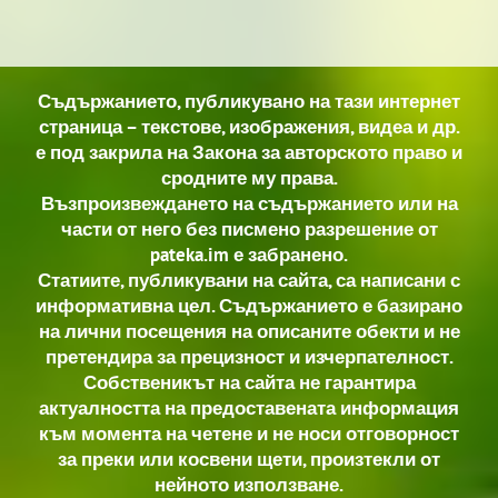
Съдържанието, публикувано на тази интернет
страница – текстове, изображения, видеа и др.
е под закрила на Закона за авторското право и
сродните му права.
Възпроизвеждането на съдържанието или на
части от него без писмено разрешение от
pateka.im е забранено.
Статиите, публикувани на сайта, са написани с
информативна цел. Съдържанието е базирано
на лични посещения на описаните обекти и не
претендира за прецизност и изчерпателност.
Собственикът на сайта не гарантира
актуалността на предоставената информация
към момента на четене и не носи отговорност
за преки или косвени щети, произтекли от
нейното използване.