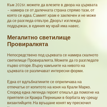
Към 2026г. можете да влезете в двора на църквата
– намира се от далечната страна спрямо тази, от
която се идва. Самият храм е заключен и не може
да се разгледа отвътре. Дворът изглежда
поддържан, в единия му край има навес.
Мегалитно светилище
Провиралкята
Непосредствено под църквата се намира скалното
светилище Провиралкята. Можете да го разгледате
първо отгоре. Върху камъните на нивото на
църквата се различават интересни форми.
Една от вдлъбнатините се оприличава на
отпечатък от копитото на коня на Крали Марко.
Според една легенда героят отишъл да помогне на
приятеля си Кракра Пернишки в борбата му срещу
византийците. На връщане конят му прескочил