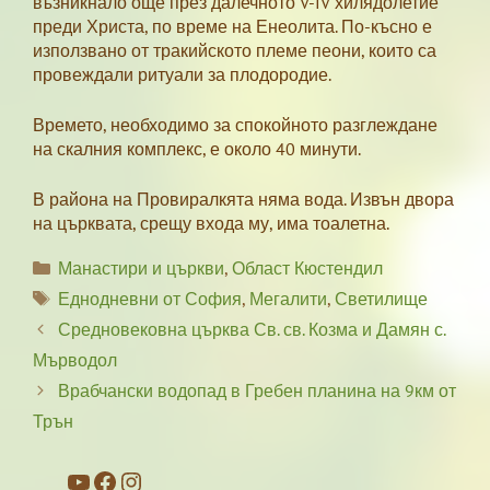
възникнало още през далечното V-IV хилядолетие
преди Христа, по време на Енеолита. По-късно е
използвано от тракийското племе пеони, които са
провеждали ритуали за плодородие.
Времето, необходимо за спокойното разглеждане
на скалния комплекс, е около 40 минути.
В района на Провиралкята няма вода. Извън двора
на църквата, срещу входа му, има тоалетна.
Categories
Манастири и църкви
,
Област Кюстендил
Tags
Еднодневни от София
,
Мегалити
,
Светилище
Средновековна църква Св. св. Козма и Дамян с.
Мърводол
Врабчански водопад в Гребен планина на 9км от
Трън
YouTube
Facebook
Instagram