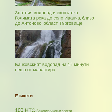
Златния водопад и екопътека
Голямата река до село Иванча, близо
до Антоново, област Търговище
Бачковският водопад на 15 минути
пеша от манастира
Етикети
100 НТО
Археологически обекти