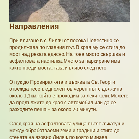
Направления
При влизане в с. Лиляч от посока Невестино се
продължава по главния път. В края му се стига до
мост над реката вдясно. На това място свършва и
асфалтовата настилка. Място за паркиране има
както преди моста, така и вляво след него.
Оттук до Провиралкята и църквата Св. Георги
отвежда тесен, еднолентов черен път с дължина
около 1,2км, който е проходим за леки коли. Можете
да продължите до края с автомобил или да се
разходите пеша – за около 20 минути.
След края на асфалтовата улица пътят лъкатуши
между обработваеми земи и градини и стига до
стената на язовир Лиляч, по която минава.