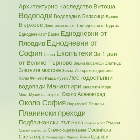
Архитектурно наследство
Витоша
Водопади
Водопади в Беласица
Вуково
Върхове
Еднодневни от Бургас
Деветашко плато
Еднодневни от
Еднодневни от Варна
Еднодневни от
Пловдив
София
Екопътеки
За 1 ден
Езера
от Велико Търново
Златица
Земни пирамиди
Златните мостове
Искърското дефиле
Зоокът
Леснодостъпни
Колю Фичето
Къща музей
Манастири
водопади
Море
Мегалити
Около Асеновград
Мост
Музей на открито
Около София
Пещери
Парк музей
Планински преходи
Подбалкански път
Рила
Родопи
Римски мост
Софийска
Скално образувание
Скален манастир
Света гора
Църкви
Хижи
Уикенд идеи
Фарове