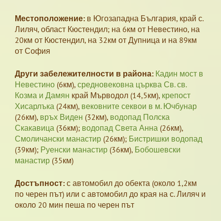
Местоположение:
в Югозападна България, край с.
Лиляч, област Кюстендил; на 6км от Невестино, на
20км от Кюстендил, на 32км от Дупница и на 89км
от София
Други забележителности в района:
Кадин мост в
Невестино
(6км),
средновековна църква Св. св.
Козма и Дамян
край Мърводол (14,5км),
крепост
Хисарлъка
(24км),
вековните секвои в м. Ючбунар
(26км),
връх Виден
(32км),
водопад Полска
Скакавица
(36км);
водопад Света Анна
(26км),
Смоличански манастир
(26км);
Бистришки водопад
(39км);
Руенски манастир
(36км),
Бобошевски
манастир
(35км)
Достъпност:
с автомобил до обекта (около 1,2км
по черен път) или с автомобил до края на с. Лиляч и
около 20 мин пеша по черен път