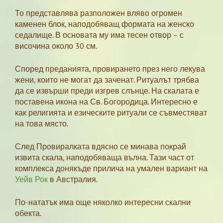
То представлява разположен вляво огромен
каменен блок, наподобяващ формата на женско
седалище. В основата му има тесен отвор – с
височина около 30 см.
Според преданията, провирането през него лекува
жени, които не могат да заченат. Ритуалът трябва
да се извърши преди изгрев слънце. На скалата е
поставена икона на Св. Богородица. Интересно е
как религията и езическите ритуали се съвместяват
на това място.
След Провиралката вдясно се минава покрай
извита скала, наподобяваща вълна. Тази част от
комплекса донякъде прилича на умален вариант на
Уейв Рок
в Австралия.
По-нататък има още няколко интересни скални
обекта.