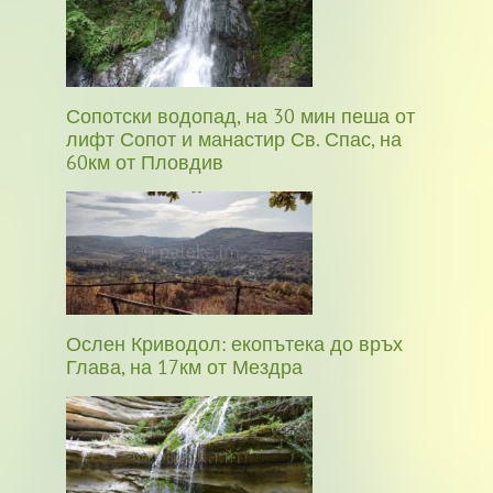
Сопотски водопад, на 30 мин пеша от
лифт Сопот и манастир Св. Спас, на
60км от Пловдив
Ослен Криводол: екопътека до връх
Глава, на 17км от Мездра