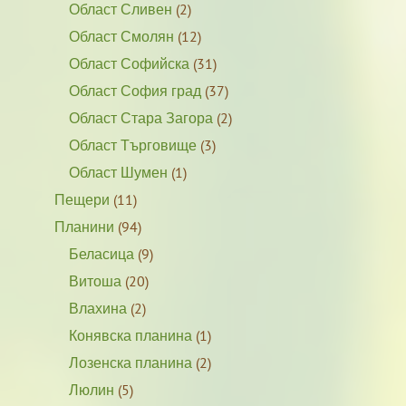
Област Сливен
(2)
Област Смолян
(12)
Област Софийска
(31)
Област София град
(37)
Област Стара Загора
(2)
Област Търговище
(3)
Област Шумен
(1)
Пещери
(11)
Планини
(94)
Беласица
(9)
Витоша
(20)
Влахина
(2)
Конявска планина
(1)
Лозенска планина
(2)
Люлин
(5)