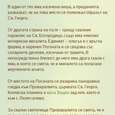
В един от тях има изсечена ниша, а преданията
разказват, че на това място се появявал образът на
Св. Георги.
От другата страна на пътя – срещу скалния
параклис на Св. Богородица, също има няколко
интересни мегалита. Единият – плосък и с кръгла
форма, е наречен Погачата и се свързва със
соларните дискове, изсичани от траките. В
непосредствена близост до него има друга скала с
яма, в която се смята, че в миналото са полагани
жертвените агнета.
От мястото на Погачата се разкрива панорамна
гледка към Провиралкята, църквата Св. Георги,
Конявска планина и
връх Виден
зад нея, както и
към с. Лиляч вляво.
За скално светилище Провиралкята се смята, че е