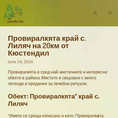
Skip
to
content
Провиралкята край с.
Menu
Лиляч на 20км от
Кюстендил
June 24, 2026
Провиралкята е сред най-мистичните и интересни
обекти в района. Мястото е свързано с много
легенди и предания за лечебни ритуали.
Обект: Провиралкята* край с.
Лиляч
*Името се среща изписано и като: Провиралк
а
та