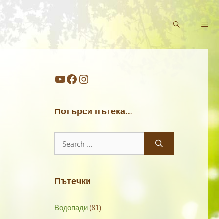
YouTube
Facebook
Instagram
Потърси пътека…
Search
for:
Пътечки
Водопади
(81)