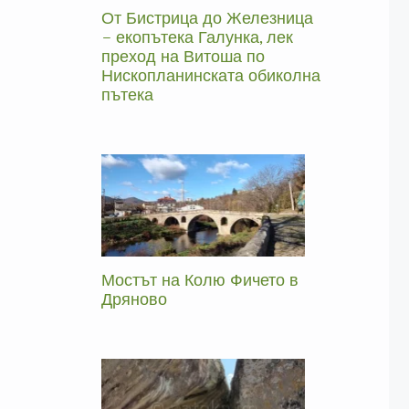
От Бистрица до Железница
– екопътека Галунка, лек
преход на Витоша по
Нископланинската обиколна
пътека
Мостът на Колю Фичето в
Дряново