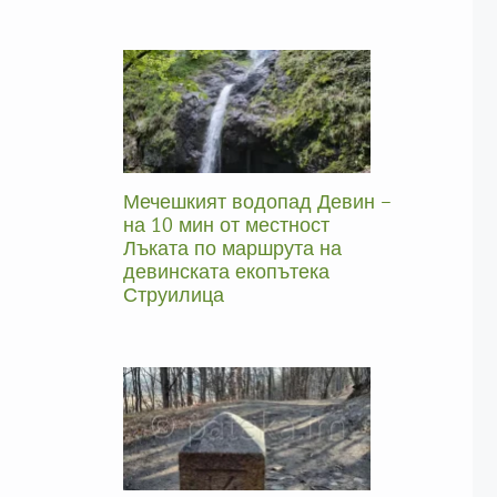
Мечешкият водопад Девин –
на 10 мин от местност
Лъката по маршрута на
девинската екопътека
Струилица