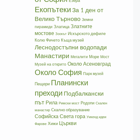
Езера
Екопътеки
За 1 ден от
Велико Търново
Земни
Златните
Златица
пирамиди
мостове
Искърското дефиле
Зоокът
Колю Фичето
Къща музей
Леснодостъпни водопади
Манастири
Море
Мегалити
Мост
Около Асеновград
Музей на открито
Около София
Парк музей
Планински
Пещери
преходи
Подбалкански
път
Рила
Родопи
Римски мост
Скален
Скално образувание
манастир
Софийска Света гора
Уикенд идеи
Църкви
Хижи
Фарове