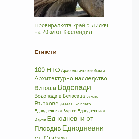
Провиралкята край с. Лиляч
на 20км от Кюстендил
Етикети
100 НТО
Археологически обекти
Архитектурно наследство
Водопади
Витоша
Водопади в Беласица
Вуково
Върхове
Деветашко плато
Еднодневни от Бургас
Еднодневни от
Еднодневни от
Варна
Еднодневни
Пловдив
от София