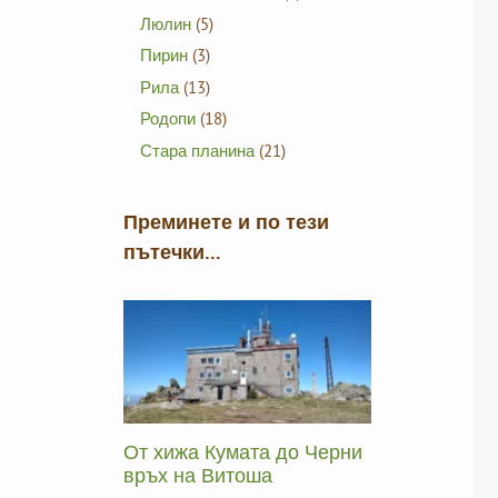
Люлин
(5)
Пирин
(3)
Рила
(13)
Родопи
(18)
Стара планина
(21)
Преминете и по тези
пътечки…
От хижа Кумата до Черни
връх на Витоша