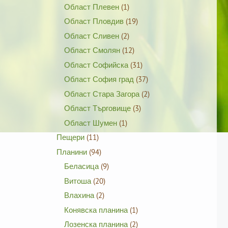
Област Плевен
(1)
Област Пловдив
(19)
Област Сливен
(2)
Област Смолян
(12)
Област Софийска
(31)
Област София град
(37)
Област Стара Загора
(2)
Област Търговище
(3)
Област Шумен
(1)
Пещери
(11)
Планини
(94)
Беласица
(9)
Витоша
(20)
Влахина
(2)
Конявска планина
(1)
Лозенска планина
(2)