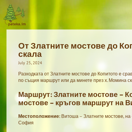
Skip
to
content
От Златните мостове до Ко
скала
July 25, 2024
Разходката от Златните мостове до Копитото е сра
по същия маршрут или да минете през х. Момина ск
Маршрут: Златните мостове – Ко
мостове – кръгов маршрут на 
Местоположение:
Витоша – Златните мостове, на 
София