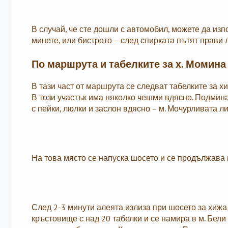
В случай, че сте дошли с автомобил, можете да изп
минете, или бистрото – след спирката пътят прави 
По маршрута и табелките за х. Момина
В тази част от маршрута се следват табелките за х
В този участък има няколко чешми вдясно. Подминав
с пейки, люлки и заслон вдясно – м. Мочурливата л
На това място се напуска шосето и се продължава 
След 2-3 минути алеята излиза при шосето за хиж
кръстовище с над 20 табелки и се намира в м. Бели