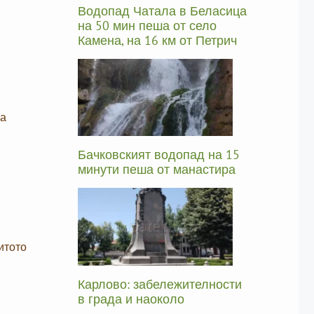
Водопад Чатала в Беласица
на 50 мин пеша от село
Камена, на 16 км от Петрич
на
Бачковският водопад на 15
минути пеша от манастира
итото
Карлово: забележителности
в града и наоколо