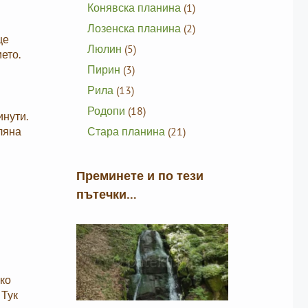
Конявска планина
(1)
Лозенска планина
(2)
ще
Люлин
(5)
ето.
Пирин
(3)
Рила
(13)
Родопи
(18)
инути.
ляна
Стара планина
(21)
Преминете и по тези
пътечки…
ко
 Тук