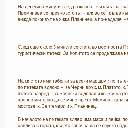
На десетина минути след разклона се излиза за кра
Преминава се през кръстопът – вляво се тръгва къ
вижда покривът на хижа Планинец, а по-надалеч – 
След още около 5 минути се стига до местността П
туристически пътеки. За Копитото се продължава на
На мястото има табелки за всеки маршрут: по пътека
по пътеката вдясно – за Черни връх, м. Платото, х.
пътека напред – за Боянски водопад и кв. Бояна (
препоръчително да се мине през х. Момина скала; ч
мостове, х. Септември и х. Планинец.
В началото на пътеката вляво има маса и пейка, п
навлиза в гората, където започва да се спуска над