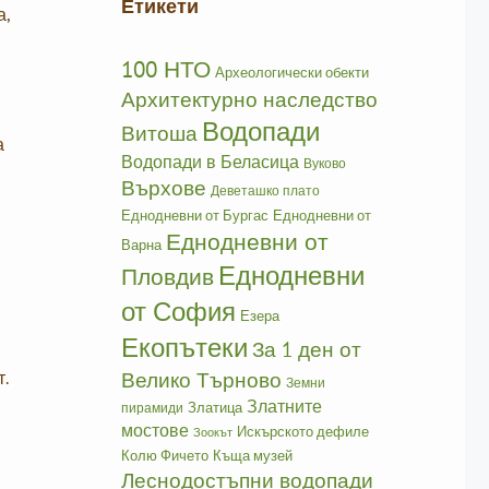
Етикети
а,
100 НТО
Археологически обекти
Архитектурно наследство
Водопади
Витоша
а
Водопади в Беласица
Вуково
Върхове
Деветашко плато
Еднодневни от Бургас
Еднодневни от
Еднодневни от
Варна
Еднодневни
Пловдив
от София
Езера
Екопътеки
За 1 ден от
Велико Търново
т.
Земни
Златните
Златица
пирамиди
мостове
Искърското дефиле
Зоокът
Колю Фичето
Къща музей
Леснодостъпни водопади