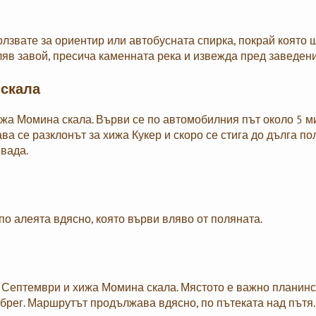
олзвате за ориентир или автобусната спирка, покрай която 
ляв завой, пресича каменната река и извежда пред заведени
 скала
ижа Момина скала. Върви се по автомобилния път около 5 м
а се разклонът за хижа Кукер и скоро се стига до дълга по
ивада.
по алеята вдясно, която върви вляво от поляната.
а Септември и хижа Момина скала. Мястото е важно планинс
 брег. Маршрутът продължава вдясно, по пътеката над пътя.