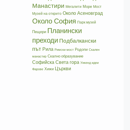
Манастири
Море
Мегалити
Мост
Около Асеновград
Музей на открито
Около София
Парк музей
Планински
Пещери
преходи
Подбалкански
път
Рила
Родопи
Римски мост
Скален
Скално образувание
манастир
Софийска Света гора
Уикенд идеи
Църкви
Хижи
Фарове