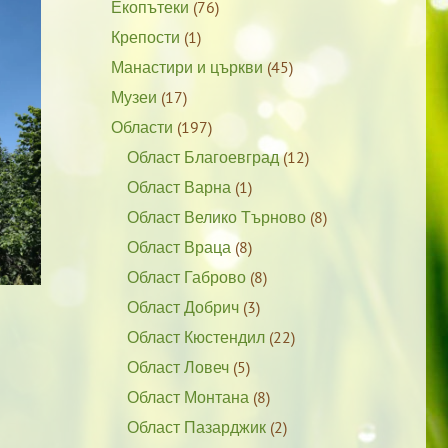
Екопътеки
(76)
Крепости
(1)
Манастири и църкви
(45)
Музеи
(17)
Области
(197)
Област Благоевград
(12)
Област Варна
(1)
Област Велико Търново
(8)
Област Враца
(8)
Област Габрово
(8)
Област Добрич
(3)
Област Кюстендил
(22)
Област Ловеч
(5)
Област Монтана
(8)
Област Пазарджик
(2)