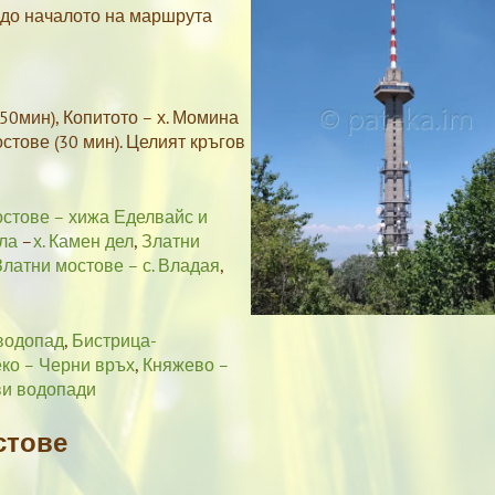
 до началото на маршрута
50мин), Копитото – х. Момина
остове (30 мин). Целият кръгов
стове – хижа Еделвайс и
ла
–
х. Камен дел
,
Златни
Златни мостове – с. Владая
,
 водопад
,
Бистрица-
ко – Черни връх
,
Княжево –
ви водопади
стове