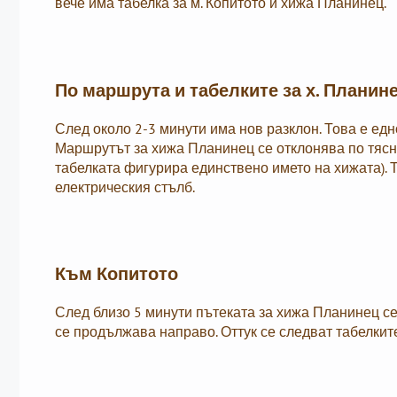
вече има табелка за м. Копитото и хижа Планинец.
По маршрута и табелките за х. Планин
След около 2-3 минути има нов разклон. Това е едн
Маршрутът за хижа Планинец се отклонява по тясна
табелката фигурира единствено името на хижата).
електрическия стълб.
Към Копитото
След близо 5 минути пътеката за хижа Планинец се о
се продължава направо. Оттук се следват табелките