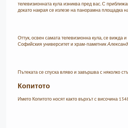
телевизионната кула изниква пред вас. С приближав
докато накрая се излезе на панорамна площадка на
Оттук, освен самата телевизионна кула, се вижда и
Софийския университет и храм-паметник
Александ
Пътеката се спуска вляво и завършва с няколко стъ
Копитото
Името Копитото носят както върхът с височина 1348