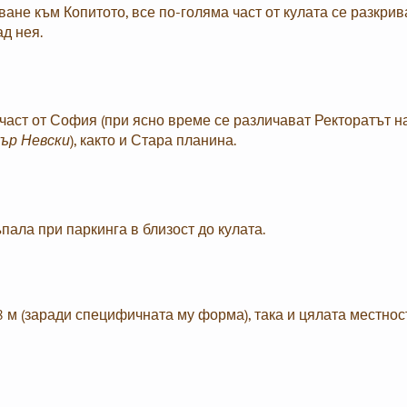
ане към Копитото, все по-голяма част от кулата се разкрив
д нея.
 част от София (при ясно време се различават Ректоратът н
ър Невски
), както и Стара планина.
пала при паркинга в близост до кулата.
 м (заради специфичната му форма), така и цялата местнос