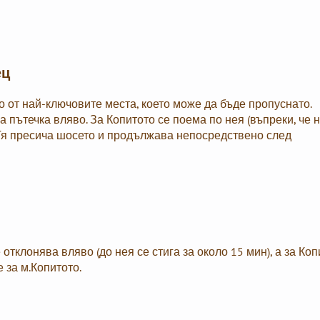
ец
о от най-ключовите места, което може да бъде пропуснато.
 пътечка вляво. За Копитото се поема по нея (въпреки, че 
 Тя пресича шосето и продължава непосредствено след
тклонява вляво (до нея се стига за около 15 мин), а за Коп
 за м.Копитото.