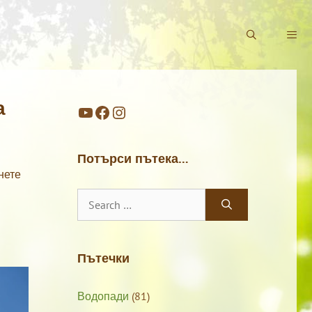
а
YouTube
Facebook
Instagram
Потърси пътека…
нете
Search
for:
Пътечки
Водопади
(81)