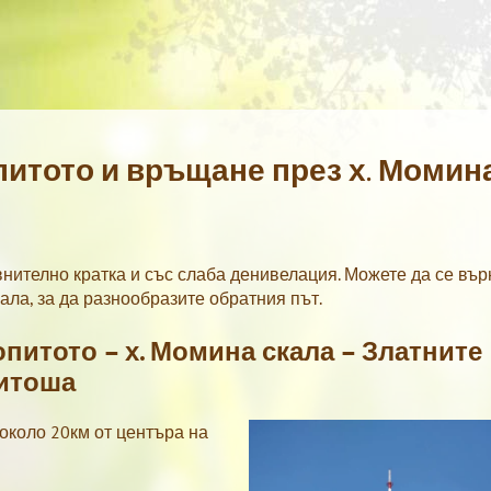
питото и връщане през х. Момин
внително кратка и със слаба денивелация. Можете да се вър
ала, за да разнообразите обратния път.
питото – х. Момина скала – Златните
Витоша
около 20км от центъра на