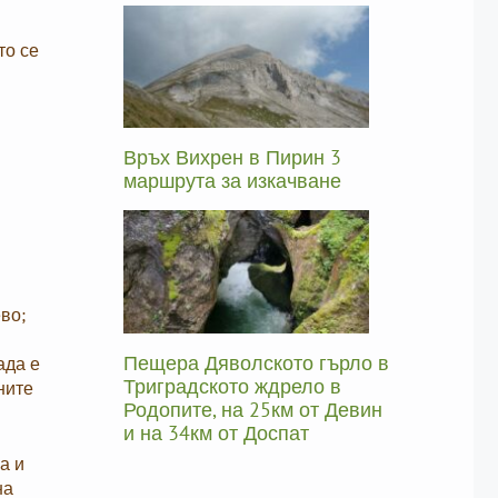
то се
Връх Вихрен в Пирин 3
маршрута за изкачване
ево;
Пещера Дяволското гърло в
ада е
Триградското ждрело в
ните
Родопите, на 25км от Девин
и на 34км от Доспат
а и
на