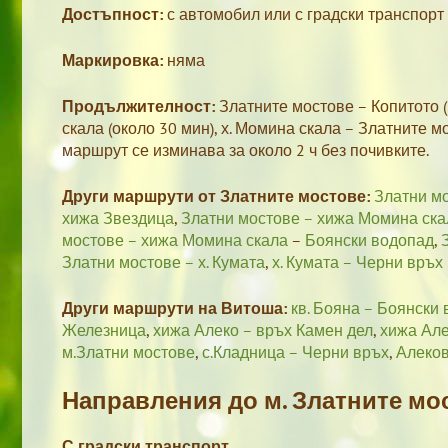
Достъпност:
с автомобил или с градски транспорт
Маркировка:
няма
Продължителност:
Златните мостове – Копитото (
скала (около 30 мин), х. Момина скала – Златните м
маршрут се изминава за около 2 ч без почивките.
Други маршрути от Златните мостове:
Златни мо
хижа Звездица
,
Златни мостове – хижа Момина ска
мостове – хижа Момина скала
–
Боянски водопад
,
Златни мостове – х. Кумата
,
х. Кумата – Черни връх
Други маршрути на Витоша:
кв. Бояна – Боянски
Железница
,
хижа Алеко – връх Камен дел
,
хижа Але
м.Златни мостове
,
с.Кладница – Черни връх
,
Алеко
Направления до м. Златните мо
С градски транспорт