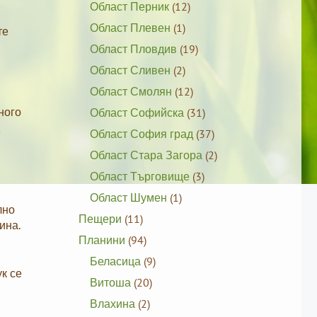
Област Перник
(12)
Област Плевен
(1)
те
Област Пловдив
(19)
Област Сливен
(2)
Област Смолян
(12)
ного
Област Софийска
(31)
Област София град
(37)
Област Стара Загора
(2)
Област Търговище
(3)
Област Шумен
(1)
лно
Пещери
(11)
ина.
Планини
(94)
Беласица
(9)
ук се
Витоша
(20)
Влахина
(2)