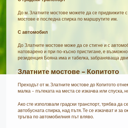
До м. Златните мостове можете да се придвижите с
мостове е последна спирка по маршрутите им.
С автомобил
До Златните мостове може да се стигне и с автомо
натоварено и при по-късно пристигане, е възможно
резиденция Бояна има и табелка, забраняваща дви
Златните мостове – Копитото
Преходът от м. Златните мостове до Копитото отне
малка – пътеката на места се изкачва или спуска, 
Ако сте използвали градски транспорт, трябва да 
автобусната спирка, над пътя. Те се изкачват и за 
тръгва по автомобилния път вляво.