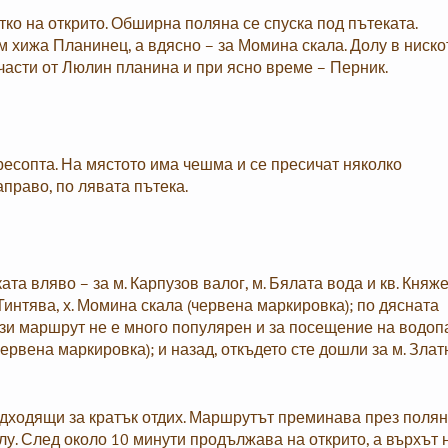
тко на открито. Обширна поляна се спуска под пътеката.
м хижа Планинец, а вдясно – за Момина скала. Долу в ниско
части от Люлин планина и при ясно време – Перник.
ресопта. На мястото има чешма и се пресичат няколко
право, по лявата пътека.
та вляво – за м. Карпузов валог, м. Бялата вода и кв. Княж
 Тинтява, х. Момина скала (червена маркировка); по дясната
този маршрут не е много популярен и за посещение на водоп
ервена маркировка); и назад, откъдето сте дошли за м. Злат
одходящи за кратък отдих. Маршрутът преминава през полян
олу. След около 10 минути продължава на открито, а върхът 