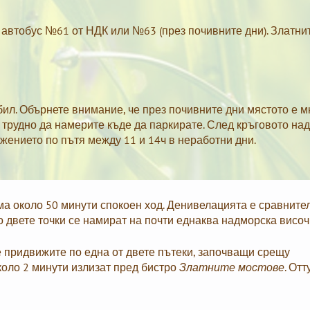
 автобус №61 от НДК или №63 (през почивните дни). Златни
бил. Обърнете внимание, че през почивните дни мястото е м
 трудно да намерите къде да паркирате. След кръговото над
жението по пътя между 11 и 14ч в неработни дни.
ма около 50 минути спокоен ход. Денивелацията е сравните
но двете точки се намират на почти еднаква надморска височ
се придвижите по една от двете пътеки, започващи срещу
около 2 минути излизат пред бистро
Златните мостове
. Отт